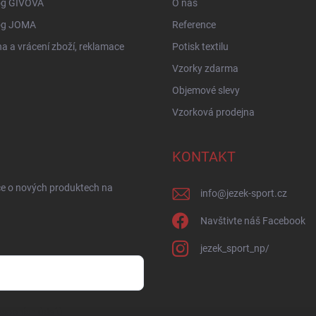
og GIVOVA
O nás
og JOMA
Reference
 a vrácení zboží, reklamace
Potisk textilu
Vzorky zdarma
Objemové slevy
Vzorková prodejna
KONTAKT
ce o nových produktech na
info
@
jezek-sport.cz
Navštivte náš Facebook
jezek_sport_np/
sobních údajů