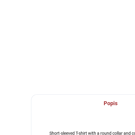
SKLADEM U VÝROBCE
Sportovní štulpny Joma
Sp
Classic II - modrá
Cla
219 Kč
21
Detail
Popis
Short-sleeved T-shirt with a round collar and c