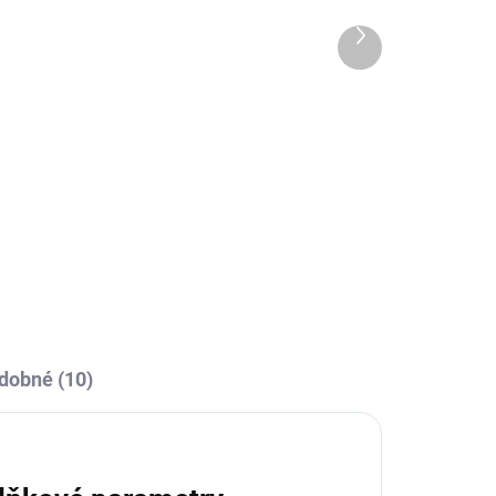
Další
produkt
OBCE
SKLADEM U VÝROBCE
I
Sportovní štulpny Givova
á
- tmavě šedá
239 Kč
l
Detail
dobné (10)