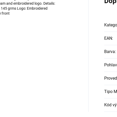
Dop
seam and embroidered logo. Details:
k; 145 grms Logo: Embroidered
e front
Katego
EAN
:
Barva
:
Pohlav
Proved
Tipo M
Kód vý