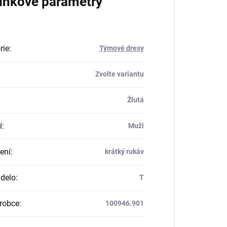
lňkové parametry
rie
:
Týmové dresy
Zvolte variantu
Žlutá
í
:
Muži
ení
:
krátký rukáv
delo
:
T
robce
:
100946.901