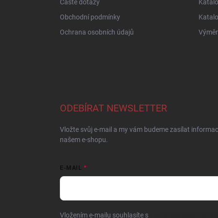
Časté dotazy
Katal
Obchodní podmínky
Katal
Ochrana osobních údajů
Výměna
ODEBÍRAT NEWSLETTER
Vložte svůj e-mail a my vám budeme zasílat informa
našem e-shopu.
E-MAIL
Vložením e-mailu souhlasíte s
podmínkami ochrany o