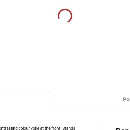
SKLADEM U VÝROBCE
SKLADEM U VÝR
ortovní štulpny Joma
Joma PROFESSIONAL I
ssic II - oranžová
SOCKS - - bílá/červen
9 Kč
229 Kč
Detail
Detai
Po
ontrasting colour yoke at the front. Stands