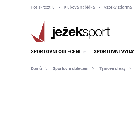
Přejít
Potisk textilu
Klubová nabídka
Vzorky zdarma
na
obsah
SPORTOVNÍ OBLEČENÍ
SPORTOVNÍ VYBA
Domů
Sportovní oblečení
Týmové dresy
ZNAČKA:
JOMA