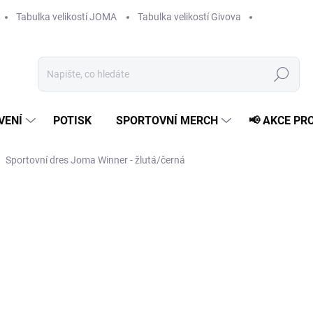
Tabulka velikostí JOMA
Tabulka velikostí Givova
Hledat
VENÍ
POTISK
SPORTOVNÍ MERCH
📢 AKCE PR
Sportovní dres Joma Winner - žlutá/černá
489 Kč
Měrná
ZVOLTE VARIANTU
cena:
VELIKOST