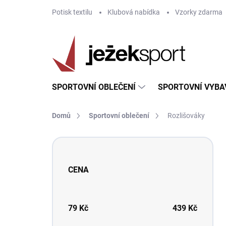
Přejít
Potisk textilu
Klubová nabídka
Vzorky zdarma
na
obsah
SPORTOVNÍ OBLEČENÍ
SPORTOVNÍ VYBA
Domů
Sportovní oblečení
Rozlišováky
P
o
s
CENA
t
r
a
n
79
Kč
439
Kč
n