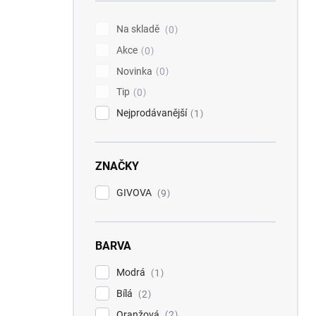
í
p
Na skladě
0
a
Akce
n
0
e
Novinka
0
l
Tip
0
Nejprodávanější
1
ZNAČKY
GIVOVA
9
BARVA
Modrá
1
Bílá
2
Oranžová
2