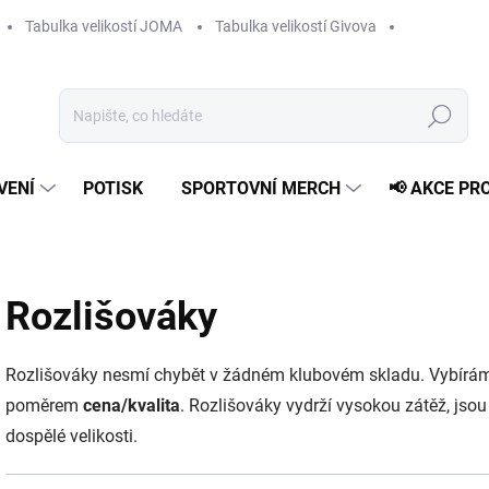
Tabulka velikostí JOMA
Tabulka velikostí Givova
Hledat
VENÍ
POTISK
SPORTOVNÍ MERCH
📢 AKCE PR
Rozlišováky
Rozlišováky nesmí chybět v žádném klubovém skladu. Vybíráme
poměrem
cena/kvalita
. Rozlišováky vydrží vysokou zátěž, jso
dospělé velikosti.