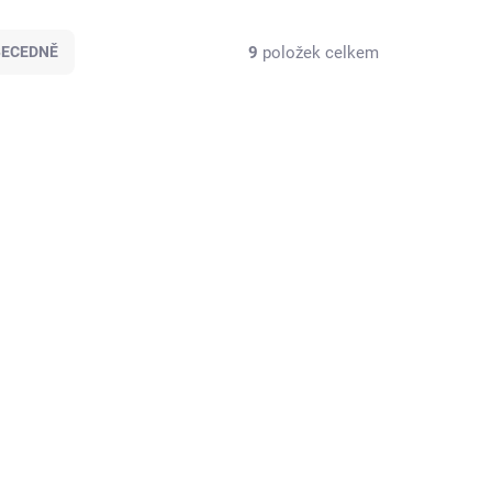
9
položek celkem
BECEDNĚ
VÝROBCE
SKLADEM U VÝROBCE
 -
Rozlišovák Givova -
modrá