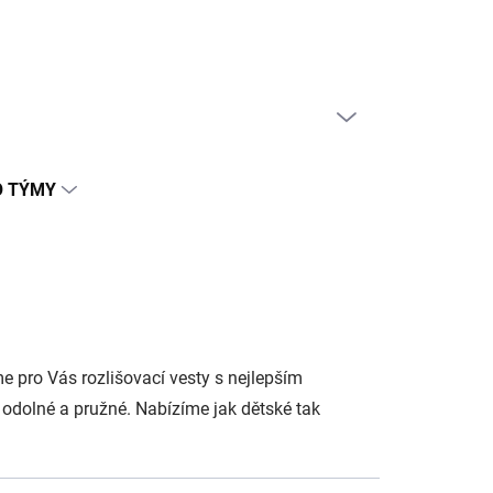
PRÁZDNÝ KOŠÍK
NÁKUPNÍ
KOŠÍK
O TÝMY
 pro Vás rozlišovací vesty s nejlepším
u odolné a pružné. Nabízíme jak dětské tak