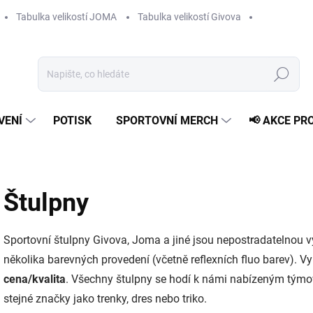
Tabulka velikostí JOMA
Tabulka velikostí Givova
Hledat
VENÍ
POTISK
SPORTOVNÍ MERCH
📢 AKCE PR
Štulpny
Sportovní štulpny Givova, Joma a jiné jsou nepostradatelnou v
několika barevných provedení (včetně reflexních fluo barev). 
cena/kvalita
. Všechny štulpny se hodí k námi nabízeným tým
stejné značky jako trenky, dres nebo triko.