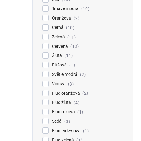
Tmavě modrá
10
Oranžová
2
Černá
10
Zelená
11
Červená
13
Žlutá
11
Růžová
1
Světle modrá
2
Vínová
3
Fluo oranžová
2
Fluo žlutá
4
Fluo růžová
1
Šedá
3
Fluo tyrkysová
1
Fluo zelená
1