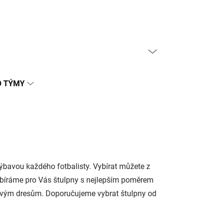
PRÁZDNÝ KOŠÍK
NÁKUPNÍ
KOŠÍK
O TÝMY
ýbavou každého fotbalisty. Vybírat můžete z
Vybíráme pro Vás štulpny s nejlepším poměrem
ovým dresům. Doporučujeme vybrat štulpny od