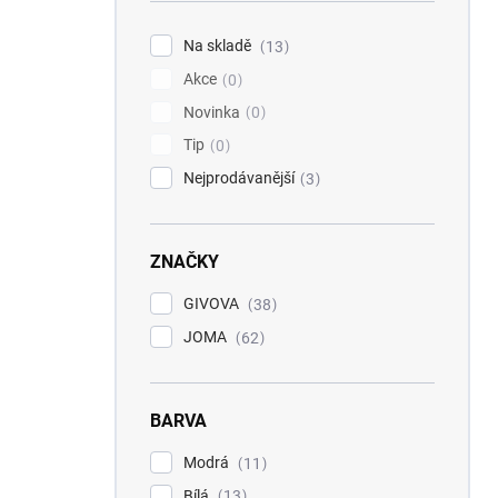
í
p
Na skladě
13
a
Akce
n
0
e
Novinka
0
l
Tip
0
Nejprodávanější
3
ZNAČKY
GIVOVA
38
JOMA
62
BARVA
Modrá
11
Bílá
13