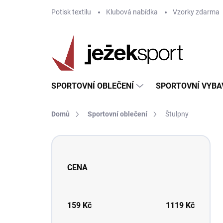
Přejít
Potisk textilu
Klubová nabídka
Vzorky zdarma
na
obsah
SPORTOVNÍ OBLEČENÍ
SPORTOVNÍ VYBA
Domů
Sportovní oblečení
Štulpny
P
o
s
CENA
t
r
a
n
159
Kč
1119
Kč
n