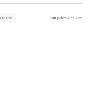
100
položek celkem
BECEDNĚ
RODÁNO
MOMENTÁLNĚ VYPRODÁNO
Sportovní štulpny