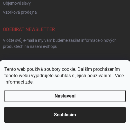
Objemové slevy
Vzorková prodejna
ODEBÍRAT NEWSLETTER
Vložte svůj e-mail a my vám budeme zasílat informace o nových
produktech na našem e-shopu.
E-MAIL
Tento web používá soubory cookie. Dalším procházením
tohoto webu vyjadřujete souhlas s jejich používáním.. Více
informací
zde
.
Vložením e-mailu souhlasíte s
podmínkami ochrany osobních údajů
Nastavení
Přihlásit se
Přijďte si vybrat osobně! Široká nabídka materiálů a
Souhlasím
KONTAKT
barev na naší vzorkovně v Nové Pace.
info
@
jezek-sport.cz