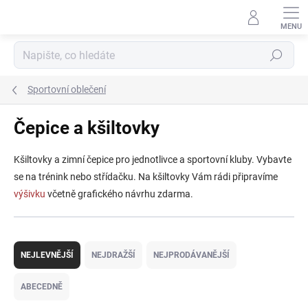
Přejít
na
obsah
Hledat
Sportovní oblečení
Čepice a kšiltovky
Kšiltovky a zimní čepice pro jednotlivce a sportovní kluby. Vybavte
se na trénink nebo střídačku. Na kšiltovky Vám rádi připravíme
výšivku
včetně grafického návrhu zdarma.
Ř
a
NEJLEVNĚJŠÍ
NEJDRAŽŠÍ
NEJPRODÁVANĚJŠÍ
z
e
ABECEDNĚ
n