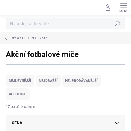
Přejít
na
obsah
Hledat
📢 AKCE PRO TÝMY
Akční fotbalové míče
Ř
a
NEJLEVNĚJŠÍ
NEJDRAŽŠÍ
NEJPRODÁVANĚJŠÍ
z
e
ABECEDNĚ
n
í
17
položek celkem
p
r
CENA
o