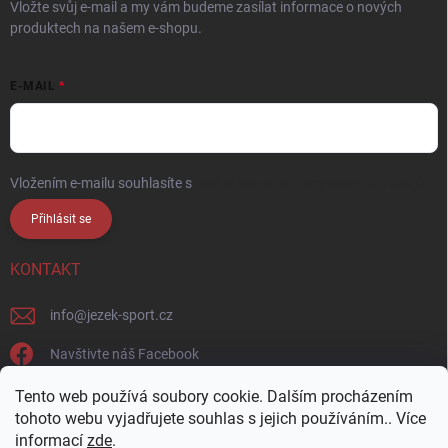
Vložte svůj e-mail a my vám budeme zasílat informace o nových
produktech na našem e-shopu.
E-MAIL
Vložením e-mailu souhlasíte s
podmínkami ochrany osobních údajů
Přihlásit se
KONTAKT
info
@
jezek-sport.cz
Navštivte náš Facebook
jezek_sport_np/
Tento web používá soubory cookie. Dalším procházením
tohoto webu vyjadřujete souhlas s jejich používáním.. Více
informací
zde
.