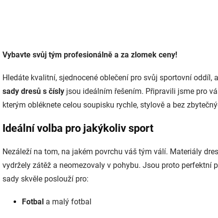
O
v
Vybavte svůj tým profesionálně a za zlomek ceny!
l
á
d
Hledáte kvalitní, sjednocené oblečení pro svůj sportovní oddíl
a
sady dresů s čísly
jsou ideálním řešením. Připravili jsme pro v
c
í
kterým obléknete celou soupisku rychle, stylově a bez zbytečnýc
p
r
Ideální volba pro jakýkoliv sport
v
k
y
Nezáleží na tom, na jakém povrchu váš tým válí. Materiály dres
v
vydržely zátěž a neomezovaly v pohybu. Jsou proto perfektní 
ý
p
sady skvěle poslouží pro:
i
s
Fotbal
a malý fotbal
u