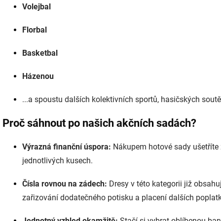
Volejbal
Florbal
Basketbal
Házenou
...a spoustu dalších kolektivních sportů, hasičských soutě
Proč sáhnout po našich akčních sadách?
Výrazná finanční úspora:
Nákupem hotové sady ušetříte 
jednotlivých kusech.
Čísla rovnou na zádech:
Dresy v této kategorii již obsah
zařizování dodatečného potisku a placení dalších poplat
Jednotný vzhled okamžitě:
Stačí si vybrat oblíbenou barv