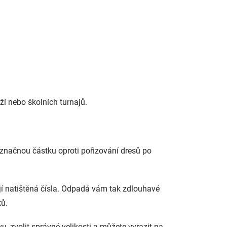
ží nebo školních turnajů.
značnou částku oproti pořizování dresů po
ují natištěná čísla. Odpadá vám tak zdlouhavé
ků.
u, zvolit správné velikosti a můžete vyrazit na