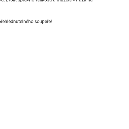
epřehlédnutelného soupeře!