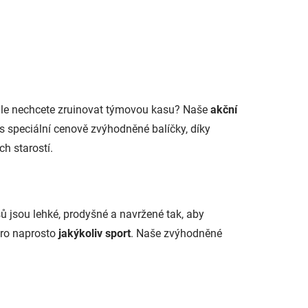
, ale nechcete zruinovat týmovou kasu? Naše
akční
ás speciální cenově zvýhodněné balíčky, díky
h starostí.
ů jsou lehké, prodyšné a navržené tak, aby
pro naprosto
jakýkoliv sport
. Naše zvýhodněné