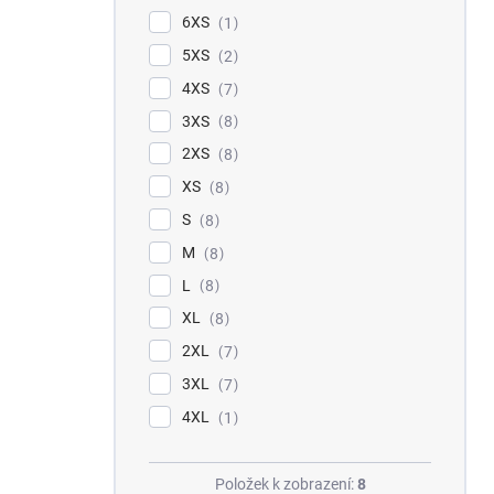
6XS
1
5XS
2
4XS
7
3XS
8
2XS
8
XS
8
S
8
M
8
L
8
XL
8
2XL
7
3XL
7
4XL
1
Položek k zobrazení:
8