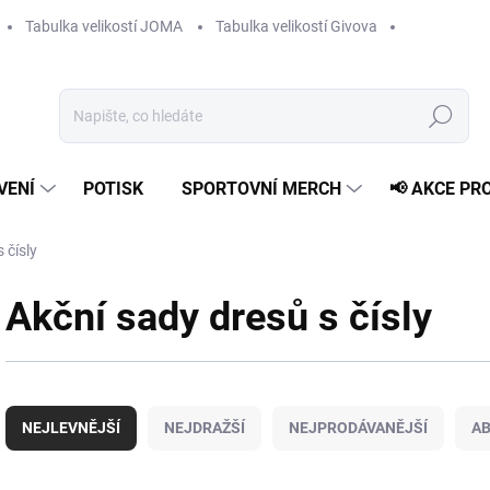
Tabulka velikostí JOMA
Tabulka velikostí Givova
Hledat
VENÍ
POTISK
SPORTOVNÍ MERCH
📢 AKCE PR
 čísly
Akční sady dresů s čísly
Ř
a
NEJLEVNĚJŠÍ
NEJDRAŽŠÍ
NEJPRODÁVANĚJŠÍ
A
z
e