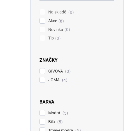
í
p
Na skladě
0
a
Akce
n
8
e
Novinka
0
l
Tip
0
ZNAČKY
GIVOVA
3
JOMA
4
BARVA
Modrá
5
Bílá
5
Tmavě modrá
5