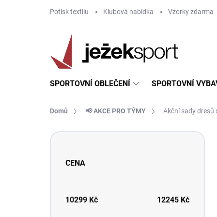
Přejít
Potisk textilu
Klubová nabídka
Vzorky zdarma
na
obsah
SPORTOVNÍ OBLEČENÍ
SPORTOVNÍ VYBA
Domů
📢 AKCE PRO TÝMY
Akční sady dresů s
P
o
s
CENA
t
r
a
n
10299
Kč
12245
Kč
n