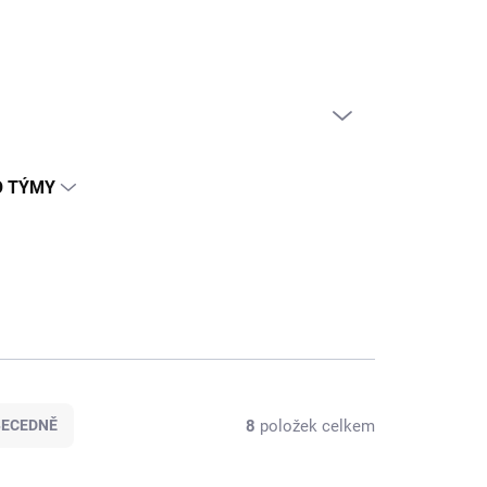
PRÁZDNÝ KOŠÍK
NÁKUPNÍ
KOŠÍK
O TÝMY
8
položek celkem
BECEDNĚ