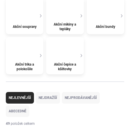
Akční mikiny a
Akční soupravy
Akční bundy
tepláky
Akční trika a
Akční čepice a
polokošile
kšiltovky
Ř
a
NEJLEVNĚJŠÍ
NEJDRAŽŠÍ
NEJPRODÁVANĚJŠÍ
z
e
ABECEDNĚ
n
í
49
položek celkem
p