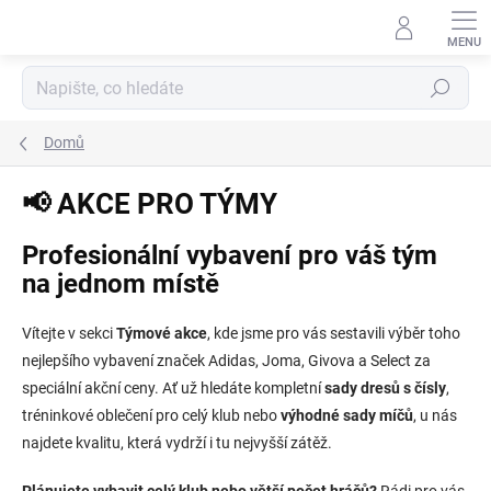
Přejít
na
obsah
Hledat
Domů
📢 AKCE PRO TÝMY
Profesionální vybavení pro váš tým
na jednom místě
Vítejte v sekci
Týmové akce
, kde jsme pro vás sestavili výběr toho
nejlepšího vybavení značek Adidas, Joma, Givova a Select za
speciální akční ceny. Ať už hledáte kompletní
sady dresů s čísly
,
tréninkové oblečení pro celý klub nebo
výhodné sady míčů
, u nás
najdete kvalitu, která vydrží i tu nejvyšší zátěž.
Plánujete vybavit celý klub nebo větší počet hráčů?
Rádi pro vás