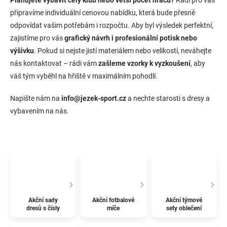
připravíme individuální cenovou nabídku, která bude přesně
odpovídat vašim potřebám i rozpočtu. Aby byl výsledek perfektní,
zajistíme pro vás
grafický návrh i profesionální potisk nebo
výšivku
. Pokud si nejste jistí materiálem nebo velikostí, neváhejte
nás kontaktovat – rádi vám
zašleme vzorky k vyzkoušení
, aby
váš tým vyběhl na hřiště v maximálním pohodlí.
Napište nám na
info@jezek-sport.cz
a nechte starosti s dresy a
vybavením na nás.
Akční sady
Akční fotbalové
Akční týmové
dresů s čísly
míče
sety oblečení