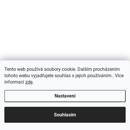
vyprodání zásob. Ceny platí při objednání v balení po 10 ks (velikosti i
barevné varianty můžete v...
Tento web používá soubory cookie. Dalším procházením
tohoto webu vyjadřujete souhlas s jejich používáním.. Více
informací
zde
.
Nastavení
Přijďte si vybrat osobně! Široká nabídka materiálů a
Souhlasím
barev na naší vzorkovně v Nové Pace.