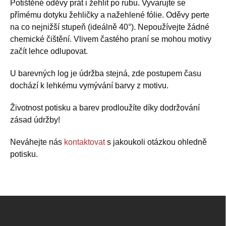
Potištěné oděvy prát i žehlit po rubu. Vyvarujte se
přímému dotyku žehličky a nažehlené fólie. Oděvy perte
na co nejnižší stupeň (ideálně 40°). Nepoužívejte žádné
chemické čištění. Vlivem častého praní se mohou motivy
začít lehce odlupovat.
U barevných log je údržba stejná, zde postupem času
dochází k lehkému vymývání barvy z motivu.
Životnost potisku a barev prodloužíte díky dodržování
zásad údržby!
Neváhejte nás
kontaktovat
s jakoukoli otázkou ohledně
potisku.
Z
á
p