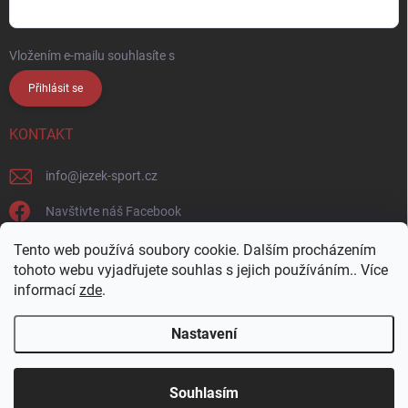
Vložením e-mailu souhlasíte s
podmínkami ochrany osobních údajů
Přihlásit se
KONTAKT
info
@
jezek-sport.cz
Navštivte náš Facebook
jezek_sport_np/
Tento web používá soubory cookie. Dalším procházením
tohoto webu vyjadřujete souhlas s jejich používáním.. Více
informací
zde
.
Nastavení
Copyright 2026
Ježek sport s.r.o.
. Všechna práva vyhrazena.
Upravit
nastavení cookies
Přijďte si vybrat osobně! Široká nabídka materiálů a
Souhlasím
barev na naší vzorkovně v Nové Pace.