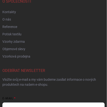
O SPOLEČNOSTI
Kontakty
O nás
Reference
Potisk textilu
Vzorky zdarma
Objemové slevy
Vzorková prodejna
ODEBÍRAT NEWSLETTER
Vložte svůj e-mail a my vám budeme zasílat informace o nových
produktech na našem e-shopu.
E-MAIL