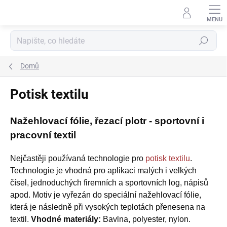
Přejít
na
obsah
Hledat
Domů
Potisk textilu
Nažehlovací fólie, řezací plotr - sportovní i
pracovní textil
Nejčastěji používaná technologie pro
potisk textilu
.
Technologie je vhodná pro aplikaci malých i velkých
čísel, jednoduchých firemních a sportovních log, nápisů
apod. Motiv je vyřezán do speciální nažehlovací fólie,
která je následně při vysokých teplotách přenesena na
textil.
Vhodné materiály:
Bavlna, polyester, nylon.