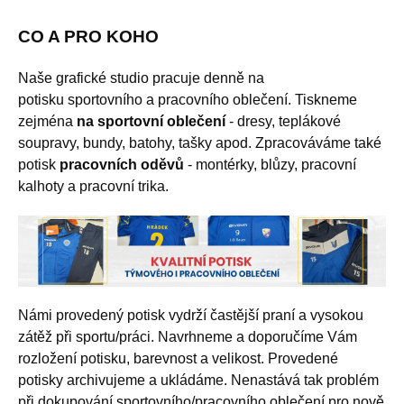
CO A PRO KOHO
Naše grafické studio pracuje denně na
potisku sportovního a pracovního oblečení. Tiskneme
zejména
na sportovní oblečení
- dresy, teplákové
soupravy, bundy, batohy, tašky apod. Zpracováváme také
potisk
pracovních oděvů
- montérky, blůzy, pracovní
kalhoty a pracovní trika.
Námi provedený potisk vydrží častější praní a vysokou
zátěž při sportu/práci. Navrhneme a doporučíme Vám
rozložení potisku, barevnost a velikost. Provedené
potisky archivujeme a ukládáme. Nenastává tak problém
při dokupování sportovního/pracovního oblečení pro nově