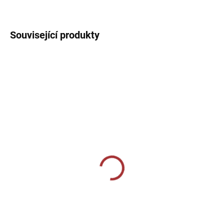
DETAILNÍ INFORMACE
Související produkty
MOMENTÁLNĚ VYPRODÁNO
MOMENTÁLNĚ VYPRODÁNO
Sportovní štulpny Givova
Sportovní štulpny Givova
bezponožkové - modrá
bezponožkové - žlutá
159 Kč
159 Kč
Detail
Detail