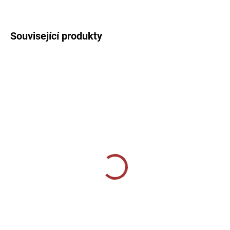
DETAILNÍ INFORMACE
Související produkty
SKLADEM U VÝROBCE
SKLADEM U VÝROBCE
Sportovní štulpny Joma
Sportovní štulpny Joma
Calcio - žlutá/černá
Premier - zelená
239 Kč
229 Kč
Detail
Detail