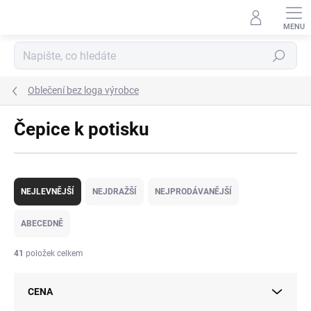
Přejít
na
obsah
Hledat
Oblečení bez loga výrobce
Čepice k potisku
Ř
a
NEJLEVNĚJŠÍ
NEJDRAŽŠÍ
NEJPRODÁVANĚJŠÍ
z
e
ABECEDNĚ
n
í
41
položek celkem
p
r
CENA
o