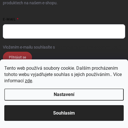
produktech na našem e-shopu.
E-MAIL
Vložením e-mailu souhlasíte s
podmínkami ochrany osobních údajů
Přihlásit se
Tento web používá soubory cookie. Dalším procházením
KONTAKT
tohoto webu vyjadřujete souhlas s jejich používáním.. Více
informací
zde
.
info
@
jezek-sport.cz
Nastavení
Navštivte náš Facebook
jezek_sport_np/
Přijďte si vybrat osobně! Široká nabídka materiálů a
Souhlasím
barev na naší vzorkovně v Nové Pace.