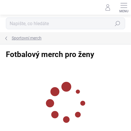
Přejít
na
obsah
Hledat
Sportovní merch
Fotbalový merch pro ženy