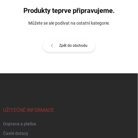
Produkty teprve připravujeme.
Můžete se ale podívat na ostatní kategorie.
Zpět do obchodu
Z
á
p
a
t
í
UŽITEČNÉ INFORMACE
Doprava a platba
Časté dotazy