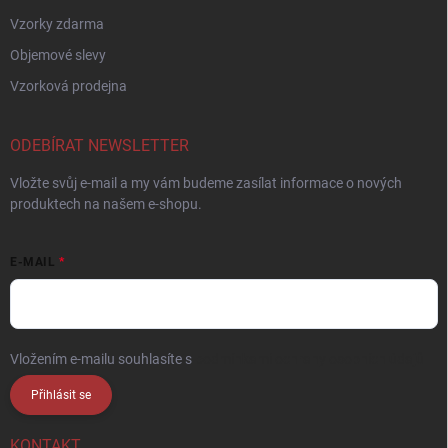
Vzorky zdarma
Objemové slevy
Vzorková prodejna
ODEBÍRAT NEWSLETTER
Vložte svůj e-mail a my vám budeme zasílat informace o nových
produktech na našem e-shopu.
E-MAIL
Vložením e-mailu souhlasíte s
podmínkami ochrany osobních údajů
Přihlásit se
KONTAKT