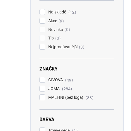
í
p
Na skladě
12
a
Akce
n
9
e
Novinka
0
l
Tip
0
Nejprodávanější
3
ZNAČKY
GIVOVA
49
JOMA
284
MALFINI (bez loga)
88
BARVA
Tmavě šedá
1