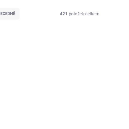
421
položek celkem
BECEDNĚ
VÝROBCE
SKLADEM U VÝROBCE
 se
Sportovní mikina se
pus
zipem Joma Campus