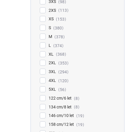
3XS
98
2XS
113
XS
153
S
380
M
378
L
374
XL
368
2XL
353
3XL
294
4XL
120
5XL
56
122 cm/6 let
8
134 cm/8 let
8
146 cm/10 let
19
158 cm/12 let
19