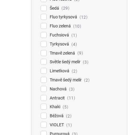
Šedá
29
Fluo tyrkysová
12
Fluo zelená
10
Fuchsiová
1
Tyrkysová
4
Tmavě zelená
9
Světle šedý melír
3
Limetková
2
Tmavě šedý melír
2
Nachová
3
Antracit
11
Khaki
5
Béžová
2
VIOLET
1
Purpurová
3