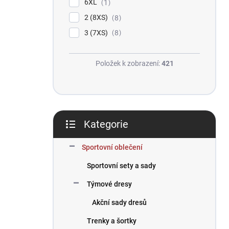
6XL
1
2 (8XS)
8
3 (7XS)
8
Položek k zobrazení:
421
Kategorie
Přeskočit
kategorie
Sportovní oblečení
Sportovní sety a sady
Týmové dresy
Akční sady dresů
Trenky a šortky