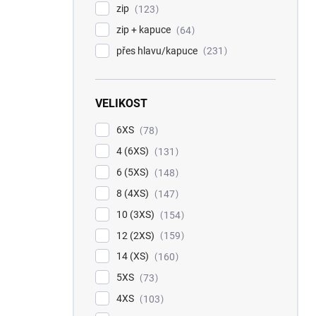
zip
123
zip + kapuce
64
přes hlavu/kapuce
231
VELIKOST
6XS
78
4 (6XS)
131
6 (5XS)
148
8 (4XS)
147
10 (3XS)
154
12 (2XS)
159
14 (XS)
160
5XS
73
4XS
103