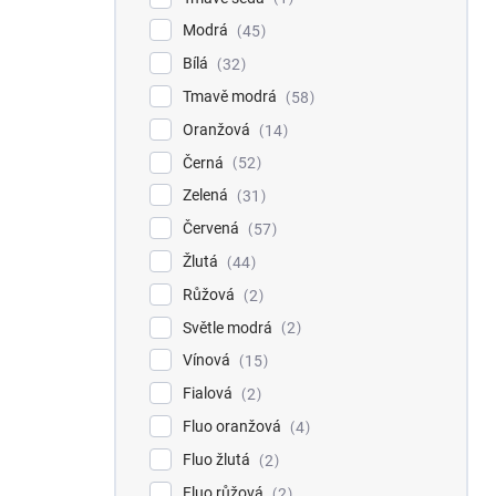
Modrá
45
Bílá
32
Tmavě modrá
58
Oranžová
14
Černá
52
Zelená
31
Červená
57
Žlutá
44
Růžová
2
Světle modrá
2
Vínová
15
Fialová
2
Fluo oranžová
4
Fluo žlutá
2
Fluo růžová
2