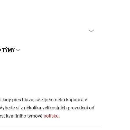
PRÁZDNÝ KOŠÍK
NÁKUPNÍ
KOŠÍK
O TÝMY
mikiny přes hlavu, se zipem nebo kapucí a v
Vyberte si z několika velikostních provedení od
ost kvalitního týmové
potisku
.