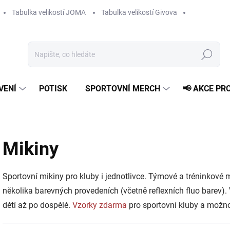
Tabulka velikostí JOMA
Tabulka velikostí Givova
Hledat
VENÍ
POTISK
SPORTOVNÍ MERCH
📢 AKCE PR
Mikiny
Sportovní mikiny pro kluby i jednotlivce. Týmové a tréninkové 
několika barevných provedeních (včetně reflexních fluo barev). 
dětí až po dospělé.
Vzorky zdarma
pro sportovní kluby a možn