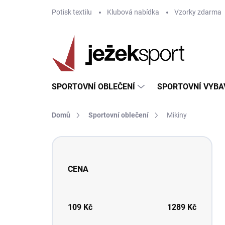
Přejít
Potisk textilu
Klubová nabídka
Vzorky zdarma
na
obsah
SPORTOVNÍ OBLEČENÍ
SPORTOVNÍ VYBA
Domů
Sportovní oblečení
Mikiny
P
o
s
CENA
t
r
a
n
109
Kč
1289
Kč
n