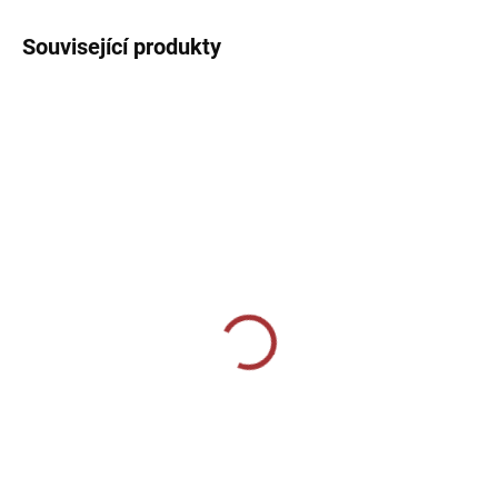
Související produkty
SKLADEM U VÝROBCE
SKLADEM U VÝROBCE
Joma SOCKS CLASSIC II
CALZA CALCIO ALTA
- Fluo růžová
349 Kč
219 Kč
Detail
Detail