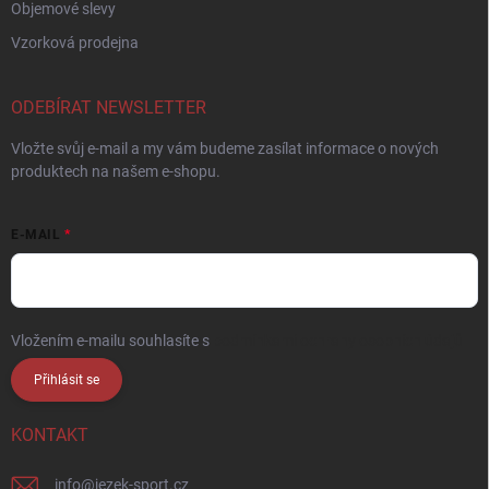
Objemové slevy
Vzorková prodejna
ODEBÍRAT NEWSLETTER
Vložte svůj e-mail a my vám budeme zasílat informace o nových
produktech na našem e-shopu.
E-MAIL
Vložením e-mailu souhlasíte s
podmínkami ochrany osobních údajů
Přihlásit se
KONTAKT
info
@
jezek-sport.cz