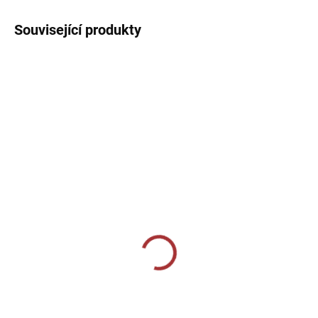
Související produkty
SKLADEM U VÝROBCE
SKLADEM U VÝROBCE
Sportovní dres Joma
Sportovní dres Joma
Championship VII D/R -
Championship VII -
tmavì modrá/bílá
tmavě modrá/červená
299 Kč
259 Kč
od
Detail
Detail