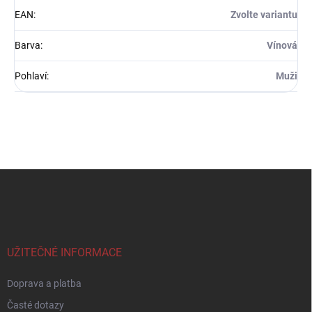
EAN
:
Zvolte variantu
Barva
:
Vínová
Pohlaví
:
Muži
Z
á
p
a
t
í
UŽITEČNÉ INFORMACE
Doprava a platba
Časté dotazy