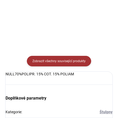
Sportovní dres s kulatým
Sportovní dres s kulatým
límečkem, lehký, prodyšný s
límečkem, lehký, prodyšný s
technologií pro rychlý odvod potu
technologií pro rychlý odvod potu
sportovce.
sportovce.
Zobrazit všechny související produkty
NULL70%POLIPR. 15% COT. 15% POLIAM
Doplňkové parametry
Kategorie
:
Štulpny