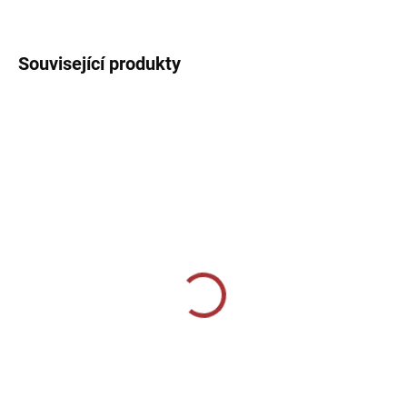
DETAILNÍ INFORMACE
Související produkty
SKLADEM U VÝROBCE
SKLADEM U VÝROBCE
Sportovní štulpny Joma
Sportovní štulpny Joma
Classic II - žlutá
Premier II - modrá/bílá
219 Kč
269 Kč
od
Detail
Detail