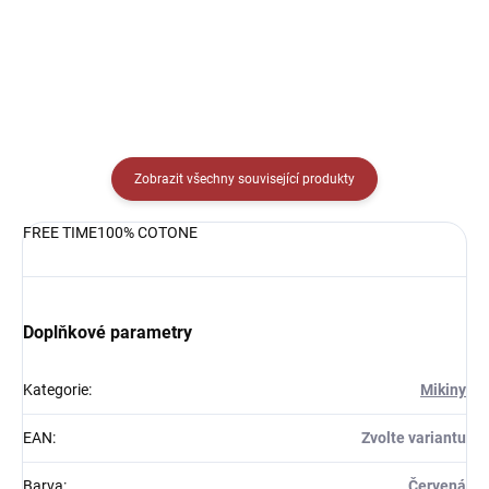
Detail
Zobrazit všechny související produkty
FREE TIME100% COTONE
Doplňkové parametry
Kategorie
:
Mikiny
EAN
:
Zvolte variantu
Barva
:
Červená