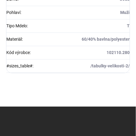
Pohlaví
:
Muži
Tipo Mdelo
:
T
Materiál
:
60/40% bavlna/polyester
Kód výrobce
:
102110.280
#sizes_table#
:
/tabulky-velikosti-2/
Z
á
p
a