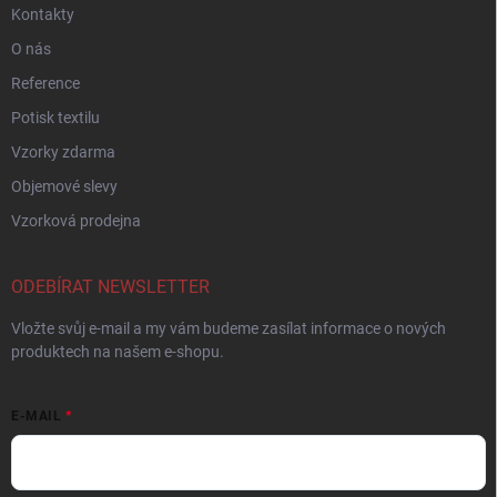
Kontakty
O nás
Reference
Potisk textilu
Vzorky zdarma
Objemové slevy
Vzorková prodejna
ODEBÍRAT NEWSLETTER
Vložte svůj e-mail a my vám budeme zasílat informace o nových
produktech na našem e-shopu.
E-MAIL