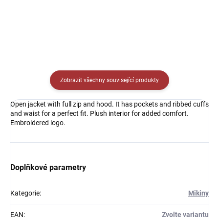
Detail
Detail
Zobrazit všechny související produkty
Open jacket with full zip and hood. It has pockets and ribbed cuffs
and waist for a perfect fit. Plush interior for added comfort.
Embroidered logo.
Doplňkové parametry
Kategorie
:
Mikiny
EAN
:
Zvolte variantu