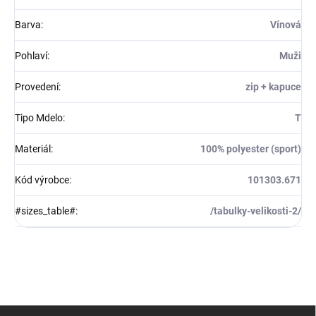
Barva
:
Vínová
Pohlaví
:
Muži
Provedení
:
zip + kapuce
Tipo Mdelo
:
T
Materiál
:
100% polyester (sport)
Kód výrobce
:
101303.671
#sizes_table#
:
/tabulky-velikosti-2/
Z