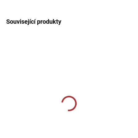
DETAILNÍ INFORMACE
Související produkty
SKLADEM U VÝROBCE
SKLADEM U VÝROBCE
Volnočasové tepláky
Sportovní tepláky Joma
Joma Montana Straight -
Championship IV - tmavě
černá
modrá/fluo tyrkysová
1 019 Kč
839 Kč