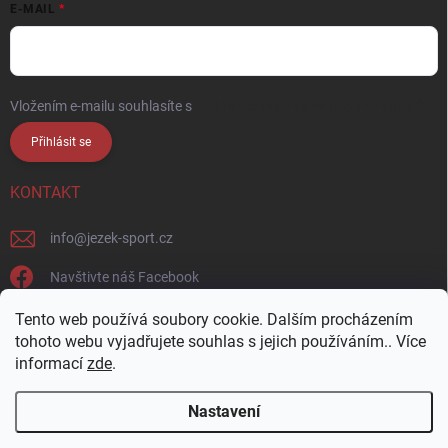
E-MAIL
Vložením e-mailu souhlasíte s
podmínkami ochrany osobních údajů
Přihlásit se
KONTAKT
info
@
jezek-sport.cz
Navštivte náš Facebook
jezek_sport_np/
Tento web používá soubory cookie. Dalším procházením
tohoto webu vyjadřujete souhlas s jejich používáním.. Více
informací
zde
.
Nastavení