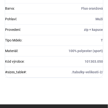
Barva
:
Fluo oranžová
Pohlaví
:
Muži
Provedení
:
zip + kapuce
Tipo Mdelo
:
T
Materiál
:
100% polyester (sport)
Kód výrobce
:
101303.050
#sizes_table#
:
/tabulky-velikosti-2/
Z