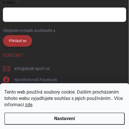
E-MAIL
Vložením e-mailu souhlasíte s
podmínkami ochrany osobních údajů
Přihlásit se
KONTAKT
info
@
jezek-sport.cz
Navštivte náš Facebook
jezek_sport_np/
Tento web používá soubory cookie. Dalším procházením
tohoto webu vyjadřujete souhlas s jejich používáním.. Více
informací
zde
.
Nastavení