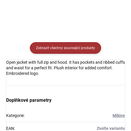
Detail
Detail
Zobrazit všechny související produkty
Open jacket with full zip and hood. It has pockets and ribbed cuffs
and waist for a perfect fit. Plush interior for added comfort.
Embroidered logo.
Doplňkové parametry
Kategorie
:
Mikiny
EAN
:
Zvolte variantu