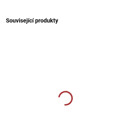
DETAILNÍ INFORMACE
Související produkty
SKLADEM U VÝROBCE
SKLADEM U VÝROBCE
Sportovní tepláky Joma
Volnočasové tepláky
Elba (slim-fit) - tmavě
Joma Jungle - tmavě
modrá
modrá
869 Kč
1 019 Kč