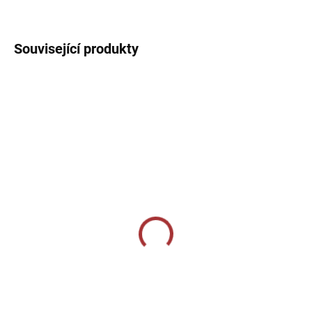
DETAILNÍ INFORMACE
Související produkty
SKLADEM U VÝROBCE
SKLADEM U VÝROBCE
COMBI PREMIUM LONG
Sportovní 3/4 tepláky
PANTS NAVY BLUE
Joma Pirate - tmavě
modrá
869 Kč
859 Kč
Detail