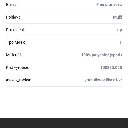
Barva
:
Fluo oranžová
Pohlaví
:
Muži
Provedení
:
zip
Tipo Mdelo
:
T
Materiál
:
100% polyester (sport)
Kód výrobce
:
100285.050
#sizes_table#
:
/tabulky-velikosti-2/
Z
á