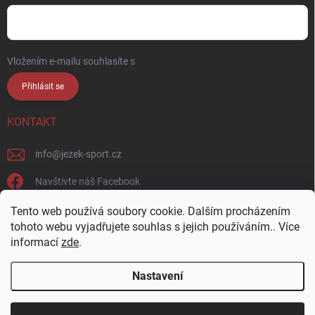
Vložením e-mailu souhlasíte s
podmínkami ochrany osobních údajů
Přihlásit se
KONTAKT
info
@
jezek-sport.cz
Navštivte náš Facebook
jezek_sport_np/
Tento web používá soubory cookie. Dalším procházením
tohoto webu vyjadřujete souhlas s jejich používáním.. Více
informací
zde
.
Nastavení
Copyright 2026
Ježek sport s.r.o.
. Všechna práva vyhrazena.
Upravit