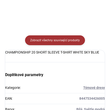
Detail
Zobrazit všechny související produkty
CHAMPIONSHIP 20 SHORT SLEEVE T-SHIRT WHITE SKY BLUE
Doplňkové parametry
Kategorie
:
Týmové dresy
EAN
:
8447534426005
Barva
:
Bílá, Světle modrá