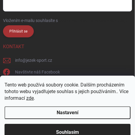
Vložením e-mailu souhlasíte s
podmínkami ochrany osobních údajů
Přihlásit se
KONTAKT
info
@
jezek-sport.cz
Navštivte náš Facebook
jezek_sport_np/
Tento web používá soubory cookie. Dalším procházením
tohoto webu vyjadřujete souhlas s jejich používáním.. Více
informací
zde
.
Nastavení
Copyright 2026
Ježek sport s.r.o.
. Všechna práva vyhrazena.
Upravit
nastavení cookies
Přijďte si vybrat osobně! Široká nabídka materiálů a
Souhlasím