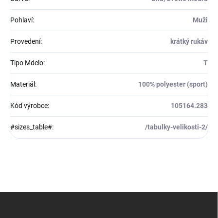
Pohlaví
:
Muži
Provedení
:
krátký rukáv
Tipo Mdelo
:
T
Materiál
:
100% polyester (sport)
Kód výrobce
:
105164.283
#sizes_table#
:
/tabulky-velikosti-2/
Z
á