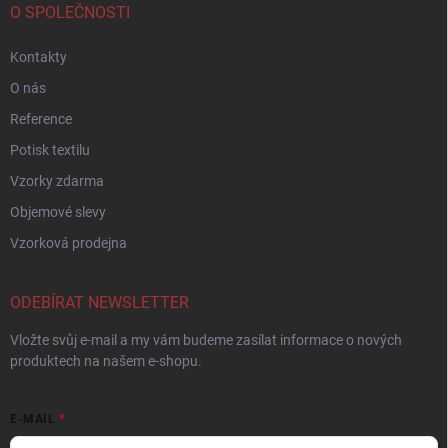
O SPOLEČNOSTI
Kontakty
O nás
Reference
Potisk textilu
Vzorky zdarma
Objemové slevy
Vzorková prodejna
ODEBÍRAT NEWSLETTER
Vložte svůj e-mail a my vám budeme zasílat informace o nových
produktech na našem e-shopu.
E-MAIL