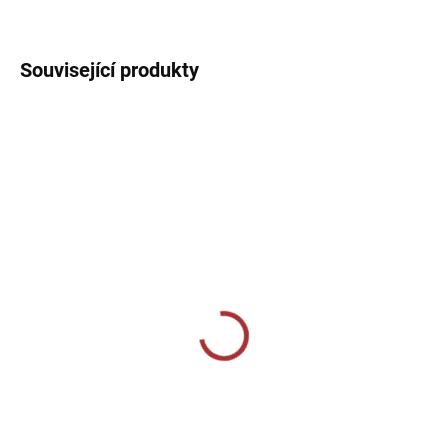
DETAILNÍ INFORMACE
Související produkty
SKLADEM U VÝROBCE
SKLADEM U VÝROBCE
Sportovní štulpny Joma
CALZA CALCIO ALTA
Proffesional II -
349 Kč
černá/bílá
Detail
229 Kč