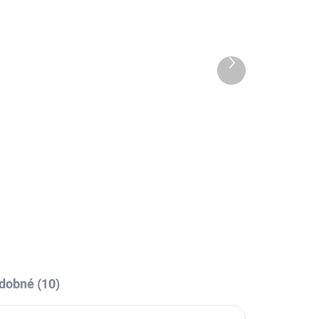
OBCE
SKLADEM U VÝROBCE
ko
Sportovní dres Joma
Championship VII -
vínová/bílá
Další
produkt
259 Kč
od
l
Detail
vní
Sportovní dres s kulatým
dně
límečkem, lehký, prodyšný s
technologií pro rychlý odvod potu
sportovce.
dobné (10)