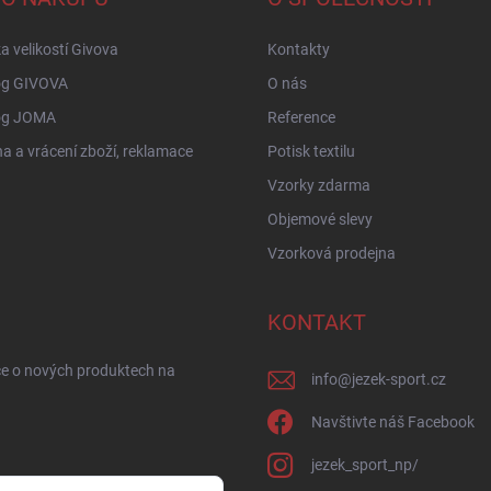
a velikostí Givova
Kontakty
og GIVOVA
O nás
og JOMA
Reference
 a vrácení zboží, reklamace
Potisk textilu
Vzorky zdarma
Objemové slevy
Vzorková prodejna
KONTAKT
ce o nových produktech na
info
@
jezek-sport.cz
Navštivte náš Facebook
jezek_sport_np/