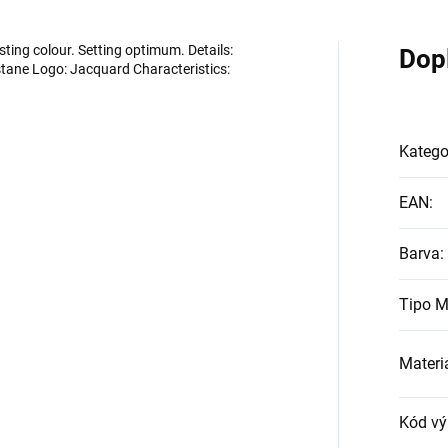
ting colour. Setting optimum. Details:
Dop
tane Logo: Jacquard Characteristics:
Katego
EAN
:
Barva
:
Tipo M
Materi
Kód vý