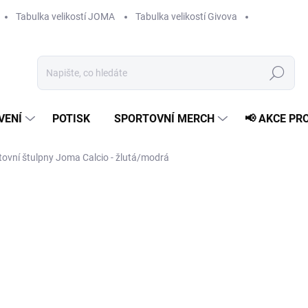
Tabulka velikostí JOMA
Tabulka velikostí Givova
Hledat
VENÍ
POTISK
SPORTOVNÍ MERCH
📢 AKCE PR
tovní štulpny Joma Calcio - žlutá/modrá
od
239 Kč
Měrná
ZVOLTE VARIANTU
cena:
VELIKOST