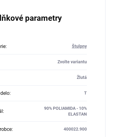
lňkové parametry
rie
:
Štulpny
Zvolte variantu
Žlutá
delo
:
T
90% POLIAMIDA - 10%
ál
:
ELASTAN
robce
:
400022.900