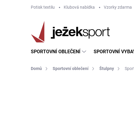
Přejít
Potisk textilu
Klubová nabídka
Vzorky zdarma
na
obsah
SPORTOVNÍ OBLEČENÍ
SPORTOVNÍ VYBA
Domů
Sportovní oblečení
Štulpny
Spor
ZNAČKA:
JOMA