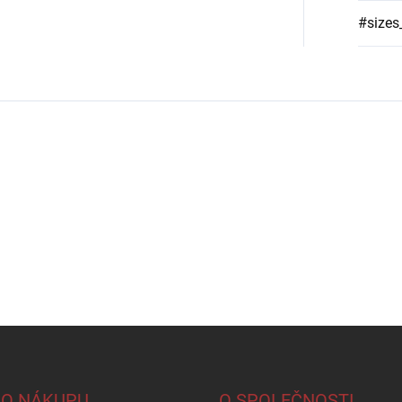
#sizes
 O NÁKUPU
O SPOLEČNOSTI