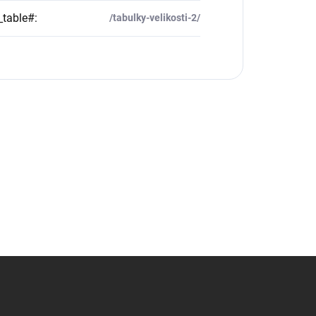
_table#
:
/tabulky-velikosti-2/