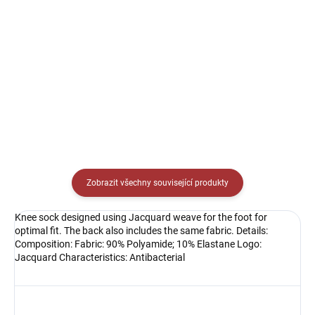
Detail
Sportovní triko s kulatým
límečkem. Jednoduché sportovní
triko ideální na trénink, případně
jako soutěžní dres.
Zobrazit všechny související produkty
Knee sock designed using Jacquard weave for the foot for
optimal fit. The back also includes the same fabric. Details:
Composition: Fabric: 90% Polyamide; 10% Elastane Logo:
Jacquard Characteristics: Antibacterial