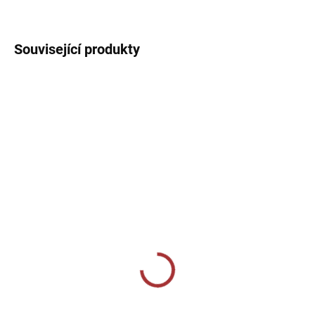
DETAILNÍ INFORMACE
Související produkty
SKLADEM U VÝROBCE
SKLADEM U VÝROBCE
Sportovní dres Joma
Dámské tréninkové triko
WINNER IV - žlutá/černá
Joma Combi - fluo
zelená
489 Kč
389 Kč
Detail