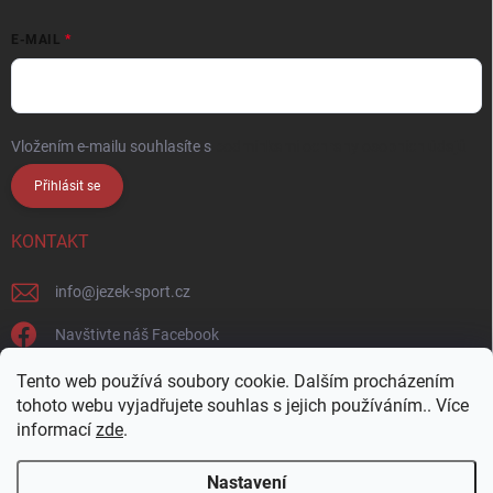
E-MAIL
Vložením e-mailu souhlasíte s
podmínkami ochrany osobních údajů
Přihlásit se
KONTAKT
info
@
jezek-sport.cz
Navštivte náš Facebook
jezek_sport_np/
Tento web používá soubory cookie. Dalším procházením
tohoto webu vyjadřujete souhlas s jejich používáním.. Více
informací
zde
.
Nastavení