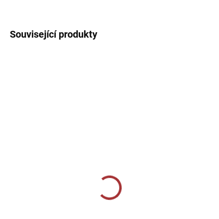
DETAILNÍ INFORMACE
Související produkty
SKLADEM U VÝROBCE
SKLADEM U VÝROBCE
Dámské tréninkové tílko
Dámské tréninkové triko
Joma Combi - červená
Joma Combi - červená
359 Kč
389 Kč
Detail
Detail