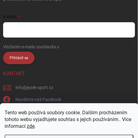
E-MAIL
Vložením e-mailu souhlasíte s
podmínkami ochrany osobních údajů
Přihlásit se
KONTAKT
info
@
jezek-sport.cz
Navštivte náš Facebook
jezek_sport_np/
Tento web používá soubory cookie. Dalším procházením
tohoto webu vyjadřujete souhlas s jejich používáním.. Více
informací
zde
.