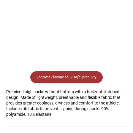
Sportovní tílko s kulatým
Sportovní triko s kulatým
výstřihem. Jednoduché sportovní
límečkem. Jednoduché sportovní
tílko ideální na trénink.
triko ideální na trénink, případně
jako soutěžní dres.
Zobrazit všechny související produkty
Premier II high socks without bottom with a horizontal striped
design. Made of lightweight, breathable and flexible fabric that
provides greater coolness, dryness and comfort to the athlete.
Includes rib fabric to prevent slipping during sports. 90%
polyamide, 10% elastane