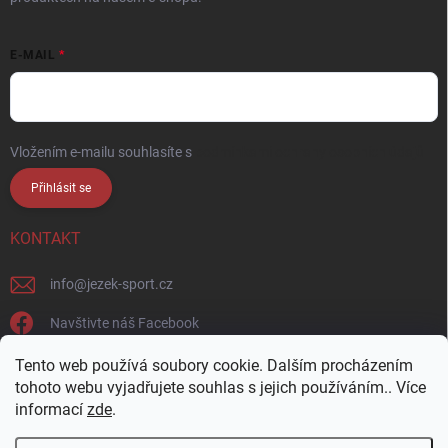
E-MAIL
Vložením e-mailu souhlasíte s
podmínkami ochrany osobních údajů
Přihlásit se
KONTAKT
info
@
jezek-sport.cz
Navštivte náš Facebook
jezek_sport_np/
Tento web používá soubory cookie. Dalším procházením
tohoto webu vyjadřujete souhlas s jejich používáním.. Více
informací
zde
.