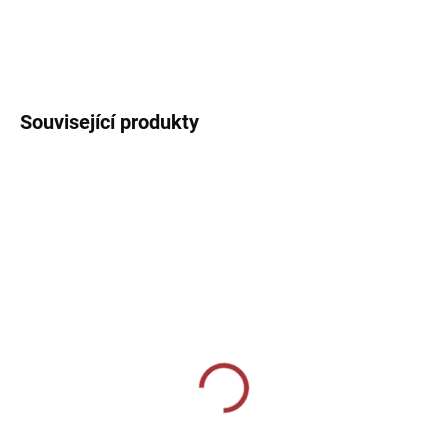
Sportovní tílko s kulatým výstřihem. Jednoduché sportovní tílko
ideální na trénink.
DETAILNÍ INFORMACE
Související produkty
SKLADEM U VÝROBCE
SKLADEM U VÝROBCE
CALZA CALCIO ALTA
Joma PROFESSIONAL II
SOCKS - - bílá/červená
349 Kč
229 Kč