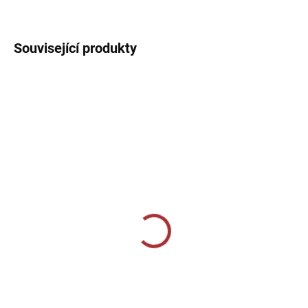
DETAILNÍ INFORMACE
Související produkty
SKLADEM U VÝROBCE
SKLADEM U VÝROBCE
Sportovní štulpny Givova
Sportovní štulpny Joma
- světle šedá
Calcio - tmavě modrá/
červená
239 Kč
239 Kč
Detail