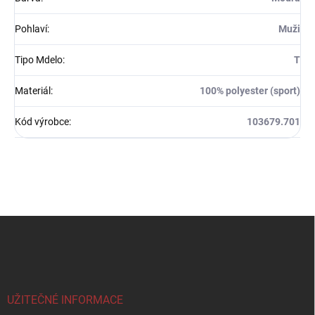
Pohlaví
:
Muži
Tipo Mdelo
:
T
Materiál
:
100% polyester (sport)
Kód výrobce
:
103679.701
Z
á
p
a
t
í
UŽITEČNÉ INFORMACE