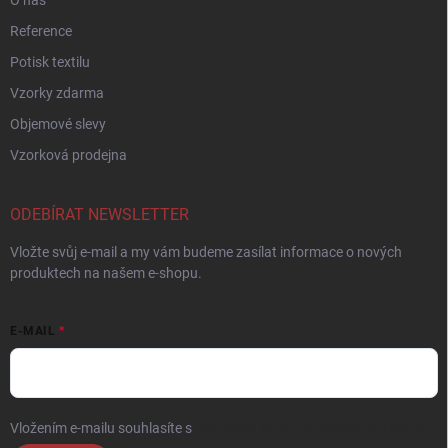
O nás
Reference
Potisk textilu
Vzorky zdarma
Objemové slevy
Vzorková prodejna
ODEBÍRAT NEWSLETTER
Vložte svůj e-mail a my vám budeme zasílat informace o nových
produktech na našem e-shopu.
E-MAIL
Vložením e-mailu souhlasíte s
podmínkami ochrany osobních údajů