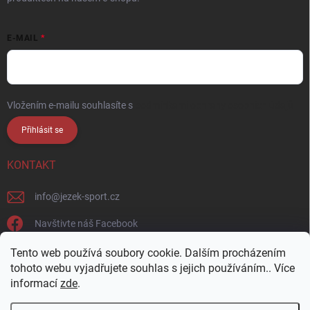
E-MAIL
Vložením e-mailu souhlasíte s
podmínkami ochrany osobních údajů
Přihlásit se
KONTAKT
info
@
jezek-sport.cz
Navštivte náš Facebook
jezek_sport_np/
Tento web používá soubory cookie. Dalším procházením
tohoto webu vyjadřujete souhlas s jejich používáním.. Více
informací
zde
.