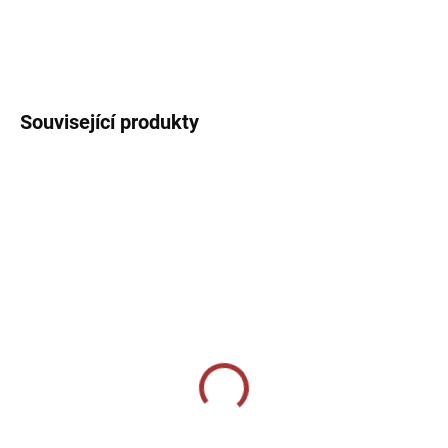
Sportovní triko s kulatým límečkem. Jednoduché sportovní triko
ideální na trénink, případně jako soutěžní dres.
DETAILNÍ INFORMACE
Související produkty
SKLADEM U VÝROBCE
SKLADEM U VÝROBCE
Sportovní štulpny Givova
Sportovní štulpny Joma
- světle šedá
Premier - červená
239 Kč
229 Kč