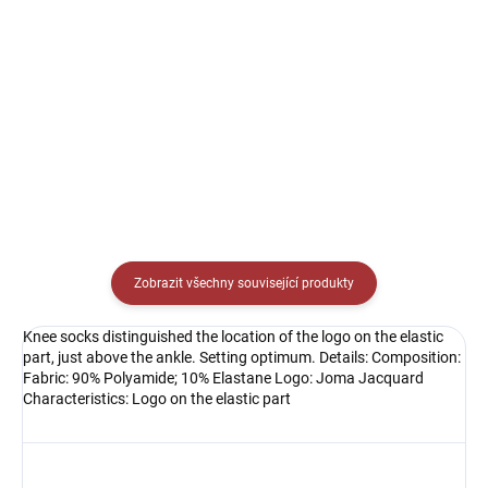
Detail
Sportovní triko s kulatým
límečkem. Jednoduché sportovní
triko ideální na trénink, případně
jako soutěžní dres.
Zobrazit všechny související produkty
Knee socks distinguished the location of the logo on the elastic
part, just above the ankle. Setting optimum. Details: Composition:
Fabric: 90% Polyamide; 10% Elastane Logo: Joma Jacquard
Characteristics: Logo on the elastic part