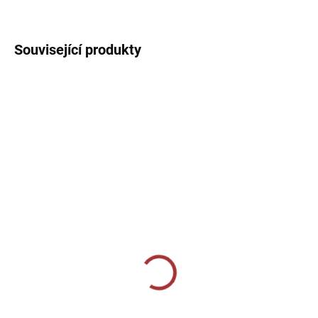
DETAILNÍ INFORMACE
Související produkty
SKLADEM U VÝROBCE
SKLADEM U VÝROBCE
Dámské tréninkové triko
Sportovní dres Joma
Joma Combi - vínová
WINNER IV - Fluo zelená/
černá
389 Kč
489 Kč
Detail