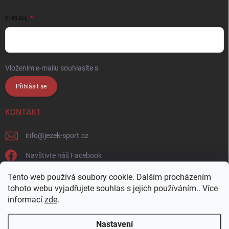
E-MAIL
Vložením e-mailu souhlasíte s
podmínkami ochrany osobních údajů
Přihlásit se
KONTAKT
info
@
jezek-sport.cz
Navštivte náš Facebook
jezek_sport_np/
Tento web používá soubory cookie. Dalším procházením
tohoto webu vyjadřujete souhlas s jejich používáním.. Více
informací
zde
.
Nastavení