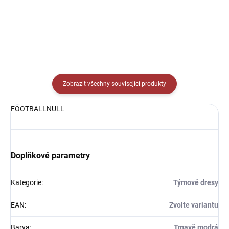
Detail
Zobrazit všechny související produkty
FOOTBALLNULL
Doplňkové parametry
Kategorie
:
Týmové dresy
EAN
:
Zvolte variantu
Barva
:
Tmavě modrá