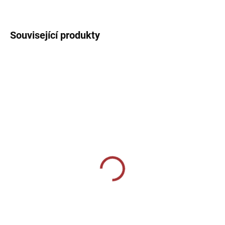
DETAILNÍ INFORMACE
Související produkty
SKLADEM U VÝROBCE
SKLADEM U VÝROBCE
Sportovní štulpny Joma
Sportovní štulpny Joma
Classic II - bílá
Premier II - červená/
černá
219 Kč
229 Kč
Detail