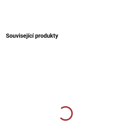
Sportovní tílko s kulatým výstřihem. Jednoduché sportovní tílko
ideální na trénink.
DETAILNÍ INFORMACE
Související produkty
MOMENTÁLNĚ VYPRODÁNO
SKLADEM U VÝROBCE
Sportovní štulpny Givova
Sportovní štulpny Joma
bezponožkové - černá
Classic II - modrá
159 Kč
219 Kč