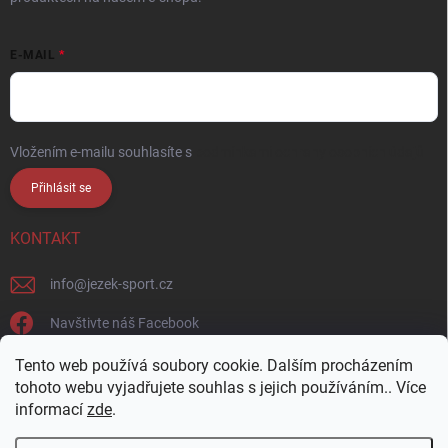
E-MAIL
Vložením e-mailu souhlasíte s
podmínkami ochrany osobních údajů
Přihlásit se
KONTAKT
info
@
jezek-sport.cz
Navštivte náš Facebook
jezek_sport_np/
Tento web používá soubory cookie. Dalším procházením
tohoto webu vyjadřujete souhlas s jejich používáním.. Více
informací
zde
.