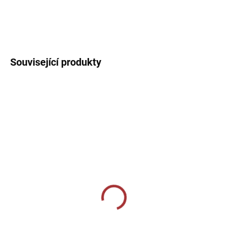
Sportovní tílko s kulatým výstřihem. Jednoduché sportovní tílko
ideální na trénink.
DETAILNÍ INFORMACE
Související produkty
SKLADEM U VÝROBCE
SKLADEM U VÝROBCE
Sportovní štulpny Givova
Sportovní štulpny Givova
- tmavě šedá
- světle modrá
239 Kč
239 Kč