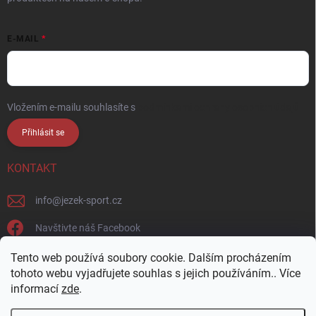
E-MAIL
Vložením e-mailu souhlasíte s
podmínkami ochrany osobních údajů
Přihlásit se
KONTAKT
info
@
jezek-sport.cz
Navštivte náš Facebook
jezek_sport_np/
Tento web používá soubory cookie. Dalším procházením
tohoto webu vyjadřujete souhlas s jejich používáním.. Více
informací
zde
.