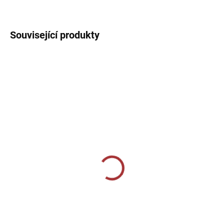
DETAILNÍ INFORMACE
Související produkty
SKLADEM U VÝROBCE
SKLADEM U VÝROBCE
Mikina Joma VICTORY
Sportovní mikina se
SWEATSHIRT -
zipem Joma Winner -
bílá/tmavě modrá/modrá
šedá/černá
899 Kč
939 Kč