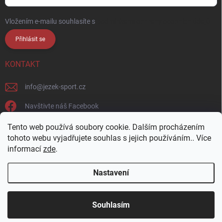
Vložením e-mailu souhlasíte s
podmínkami ochrany osobních údajů
Přihlásit se
KONTAKT
info
@
jezek-sport.cz
Navštivte náš Facebook
jezek_sport_np/
Tento web používá soubory cookie. Dalším procházením
tohoto webu vyjadřujete souhlas s jejich používáním.. Více
informací
zde
.
Nastavení
Copyright 2026
Ježek sport s.r.o.
. Všechna práva vyhrazena.
Upravit
nastavení cookies
Přijďte si vybrat osobně! Široká nabídka materiálů a
Souhlasím
barev na naší vzorkovně v Nové Pace.
Vytvořil Shoptet