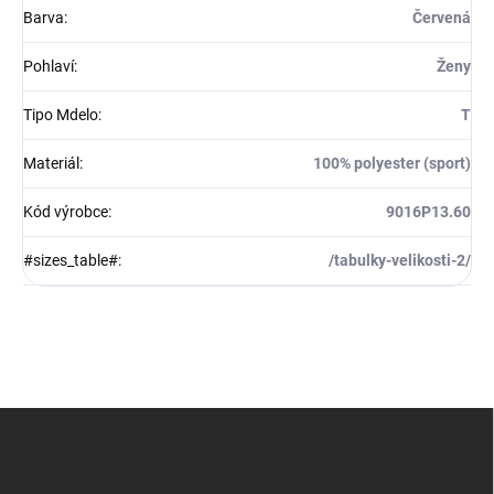
Barva
:
Červená
Pohlaví
:
Ženy
Tipo Mdelo
:
T
Materiál
:
100% polyester (sport)
Kód výrobce
:
9016P13.60
#sizes_table#
:
/tabulky-velikosti-2/
Z
á
p
a