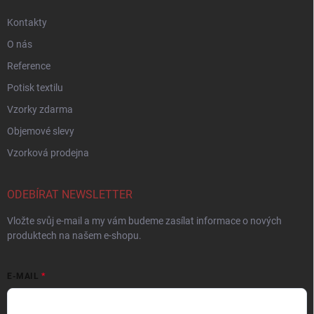
Kontakty
O nás
Reference
Potisk textilu
Vzorky zdarma
Objemové slevy
Vzorková prodejna
ODEBÍRAT NEWSLETTER
Vložte svůj e-mail a my vám budeme zasílat informace o nových
produktech na našem e-shopu.
E-MAIL