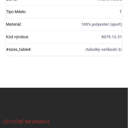
Tipo Mdelo
:
T
Materiál
:
100% polyester (sport)
Kód výrobce
:
8079.12.31
#sizes_table#
:
/tabulky-velikosti-2/
Z
á
p
a
t
í
UŽITEČNÉ INFORMACE