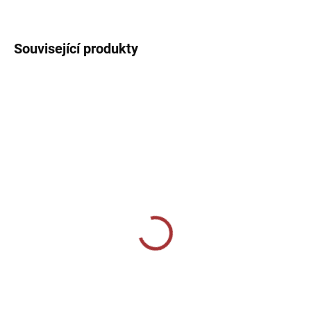
DETAILNÍ INFORMACE
Související produkty
SKLADEM U VÝROBCE
SKLADEM U VÝROBCE
Sportovní mikina se
Sportovní mikina s 1/2
zipem Joma Campus III -
zipem Joma Winner -
modrá
tmavě šedá/černá
129 Kč
899 Kč
od