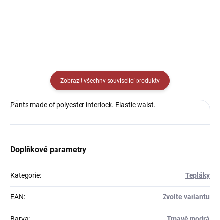
Detail
Detail
Zobrazit všechny související produkty
Pants made of polyester interlock. Elastic waist.
Doplňkové parametry
Kategorie
:
Tepláky
EAN
:
Zvolte variantu
Barva
:
Tmavě modrá