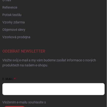
O nás
Reference
Potisk textilu
Vzorky zdarma
Objemové slevy
Vzorková prodejna
ODEBÍRAT NEWSLETTER
Vložte svůj e-mail a my vám budeme zasílat informace o nových
produktech na našem e-shopu.
E-MAIL
Vložením e-mailu souhlasíte s
podmínkami ochrany osobních údajů