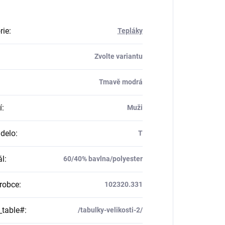
rie
:
Tepláky
Zvolte variantu
Tmavě modrá
í
:
Muži
delo
:
T
ál
:
60/40% bavlna/polyester
robce
:
102320.331
_table#
:
/tabulky-velikosti-2/