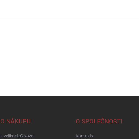
 O NÁKUPU
O SPOLEČNOSTI
a velikostí Givova
Kontakty