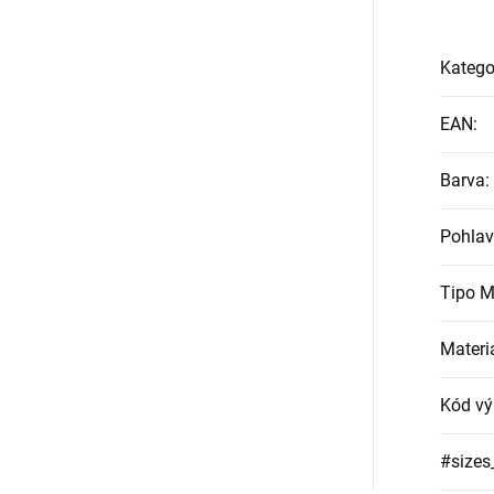
Katego
EAN
:
Barva
:
Pohlav
Tipo M
Materi
Kód vý
#sizes