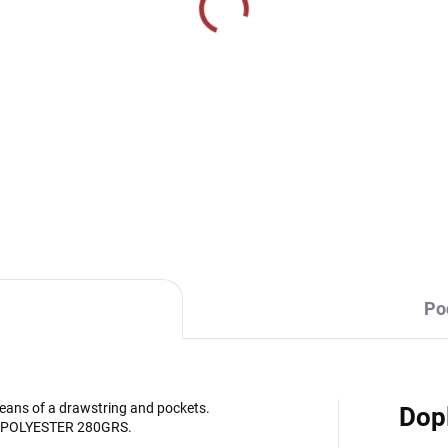
SKLADEM U VÝROBCE
SKLADEM U VÝR
rtovní mikina s 1/2
Sportovní mikina s 1/2
pem Joma
zipem Joma Winner -
ampionship VII -
červená/černá
ová/bílá
479 Kč
899 Kč
Detail
Detai
Po
means of a drawstring and pockets.
Dop
% POLYESTER 280GRS.