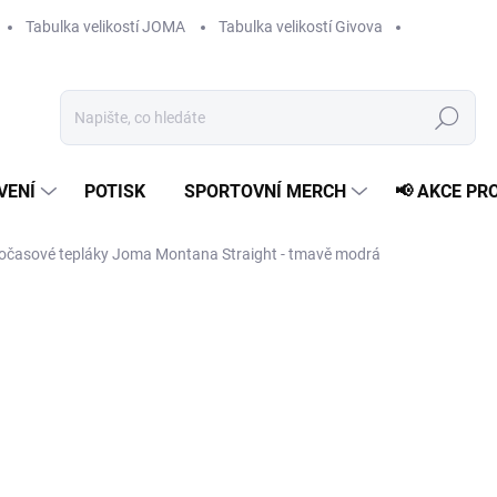
Tabulka velikostí JOMA
Tabulka velikostí Givova
Hledat
VENÍ
POTISK
SPORTOVNÍ MERCH
📢 AKCE PR
očasové tepláky Joma Montana Straight - tmavě modrá
1 019 Kč
Měrná
ZVOLTE VARIANTU
cena:
VELIKOST