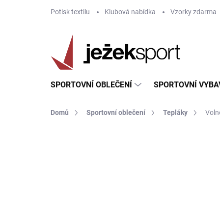
Přejít
Potisk textilu
Klubová nabídka
Vzorky zdarma
na
obsah
SPORTOVNÍ OBLEČENÍ
SPORTOVNÍ VYBA
Domů
Sportovní oblečení
Tepláky
Voln
ZNAČKA:
JOMA