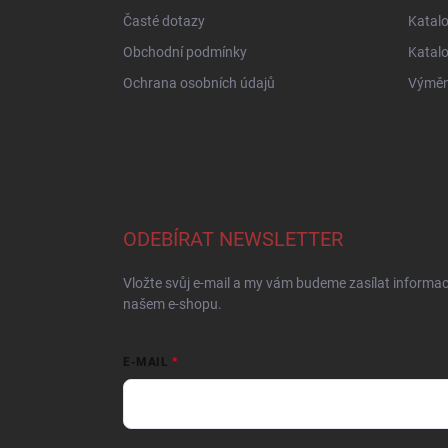
Časté dotazy
Katal
Obchodní podmínky
Katal
Ochrana osobních údajů
Výměna
ODEBÍRAT NEWSLETTER
Vložte svůj e-mail a my vám budeme zasílat informa
našem e-shopu.
E-MAIL