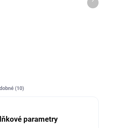
OBCE
SKLADEM U VÝROBCE
produkt
Sportovní mikina s 1/2
zipem Joma
Championship VII -
zelená/bílá
479 Kč
od
l
Detail
dobné (10)
lňkové parametry