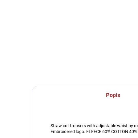
SKLADEM U VÝROBCE
Sportovní mikina s 1/2
Spo
zipem Joma
zi
Championship VII -
Ch
černá/bílá
vín
479 Kč
od
od
Detail
Popis
Straw cut trousers with adjustable waist by 
Embroidered logo. FLEECE 60% COTTON 40