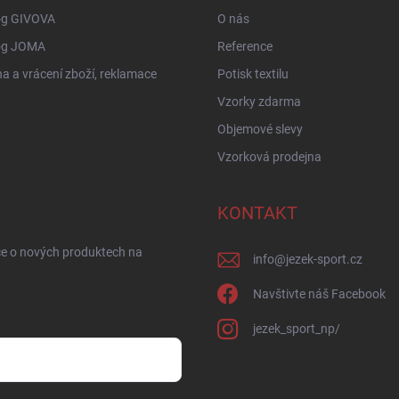
og GIVOVA
O nás
og JOMA
Reference
 a vrácení zboží, reklamace
Potisk textilu
Vzorky zdarma
Objemové slevy
Vzorková prodejna
KONTAKT
ce o nových produktech na
info
@
jezek-sport.cz
Navštivte náš Facebook
jezek_sport_np/