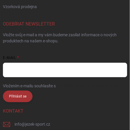
Vzorková prodejna
ODEBÍRAT NEWSLETTER
Vložte svůj e-mail a my vám budeme zasílat informace o nových
produktech na našem e-shopu.
E-MAIL
Vložením e-mailu souhlasíte s
podmínkami ochrany osobních údajů
Přihlásit se
KONTAKT
info
@
jezek-sport.cz