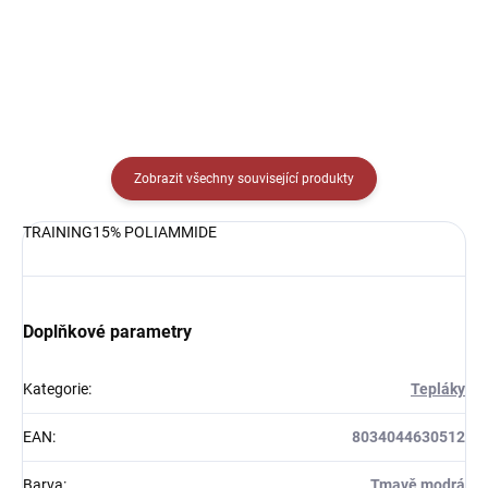
Detail
Zobrazit všechny související produkty
TRAINING15% POLIAMMIDE
Doplňkové parametry
Kategorie
:
Tepláky
EAN
:
8034044630512
Barva
:
Tmavě modrá