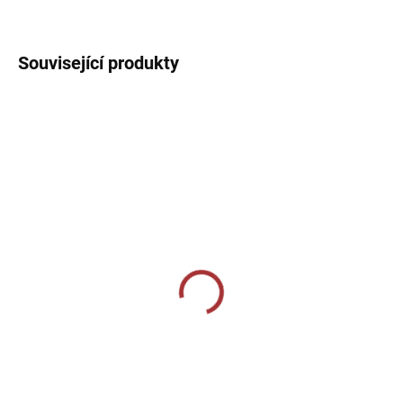
DETAILNÍ INFORMACE
Související produkty
SKLADEM U VÝROBCE
SKLADEM U VÝROBCE
CALZA CALCIO ALTA
Sportovní štulpny Joma
Premier - žlutá
349 Kč
508,20 Kč
Detail
Detail