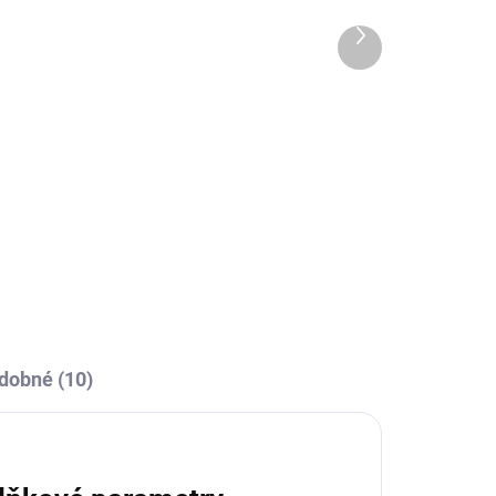
Další
produkt
OBCE
SKLADEM U VÝROBCE
a
Joma SOCKS CLASSIC II -
vá
Fluo růžová
219 Kč
l
Detail
dobné (10)