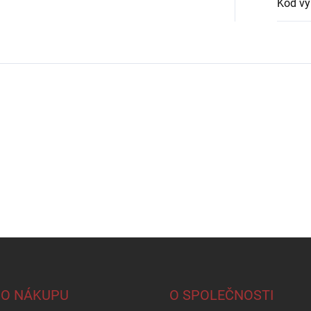
Kód vý
 O NÁKUPU
O SPOLEČNOSTI