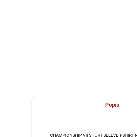
SKLADEM U VÝROBCE
Sportovní štulpny Joma
Sp
Premier II - černá/bílá
Pre
229 Kč
22
od
Detail
Popis
CHAMPIONSHIP VII SHORT SLEEVE T-SHIRT 