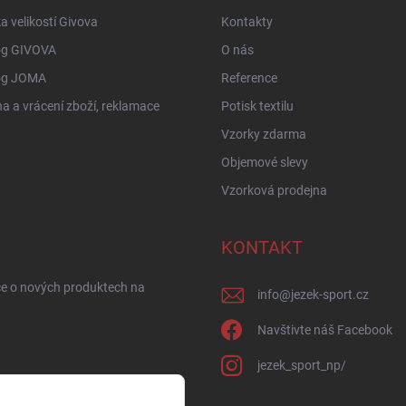
a velikostí Givova
Kontakty
og GIVOVA
O nás
og JOMA
Reference
 a vrácení zboží, reklamace
Potisk textilu
Vzorky zdarma
Objemové slevy
Vzorková prodejna
KONTAKT
ce o nových produktech na
info
@
jezek-sport.cz
Navštivte náš Facebook
jezek_sport_np/