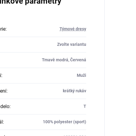
lňkové parametry
rie
:
Týmové dresy
Zvolte variantu
Tmavě modrá, Červená
í
:
Muži
ení
:
krátký rukáv
delo
:
T
ál
:
100% polyester (sport)