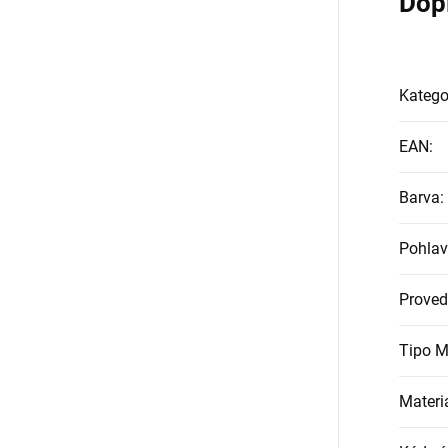
Dop
Katego
EAN
:
Barva
:
Pohlav
Proved
Tipo M
Materi