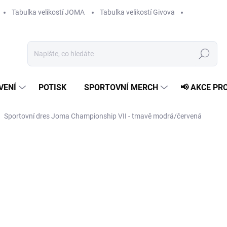
Tabulka velikostí JOMA
Tabulka velikostí Givova
Hledat
VENÍ
POTISK
SPORTOVNÍ MERCH
📢 AKCE PR
Sportovní dres Joma Championship VII - tmavě modrá/červená
od
259 Kč
Měrná
ZVOLTE VARIANTU
cena:
VELIKOST