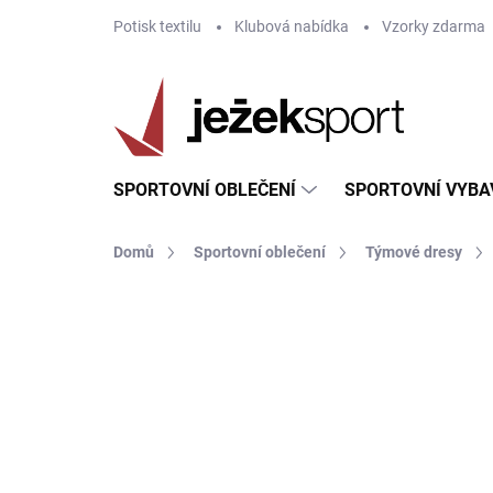
Přejít
Potisk textilu
Klubová nabídka
Vzorky zdarma
na
obsah
SPORTOVNÍ OBLEČENÍ
SPORTOVNÍ VYBA
Domů
Sportovní oblečení
Týmové dresy
ZNAČKA:
JOMA