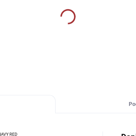
SKLADEM U VÝROBCE
SKLADEM U VÝR
ortovní štulpny Joma
Sportovní štulpny Jom
mier II - modrá/bílá
Classic II - fluo trkyso
9 Kč
219 Kč
od
Detail
Detai
Po
NAVY RED