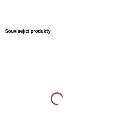
Sportovní dres s kulatým límečkem, lehký, prodyšný s technologií
pro rychlý odvod potu sportovce.
DETAILNÍ INFORMACE
Související produkty
SKLADEM U VÝROBCE
SKLADEM U VÝROBCE
Sportovní štulpny Joma
Sportovní štulpny Joma
Classic II - vínová
Calcio - černá/bílá
219 Kč
239 Kč