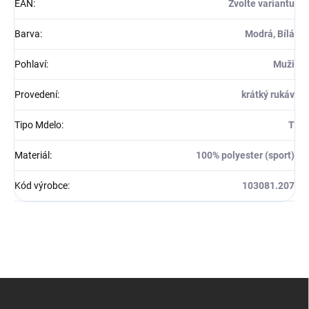
EAN
:
Zvolte variantu
Barva
:
Modrá, Bílá
Pohlaví
:
Muži
Provedení
:
krátký rukáv
Tipo Mdelo
:
T
Materiál
:
100% polyester (sport)
Kód výrobce
:
103081.207
Z
á