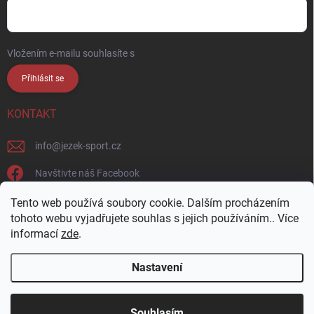
Vložením e-mailu souhlasíte s
podmínkami ochrany osobních údajů
Přihlásit se
KONTAKT
info
@
jezek-sport.cz
Navštivte náš Facebook
jezek_sport_np/
Tento web používá soubory cookie. Dalším procházením
tohoto webu vyjadřujete souhlas s jejich používáním.. Více
informací
zde
.
Nastavení
Copyright 2026
Ježek sport s.r.o.
. Všechna práva vyhrazena.
Upravit
nastavení cookies
Přijďte si vybrat osobně! Široká nabídka materiálů a
Souhlasím