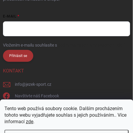
E-MAIL
Vložením e-mailu souhlasíte s
podmínkami ochrany osobních údajů
Přihlásit se
KONTAKT
info
@
jezek-sport.cz
Navštivte náš Facebook
jezek_sport_np/
Tento web používá soubory cookie. Dalším procházením
tohoto webu vyjadřujete souhlas s jejich používáním.. Více
informací
zde
.