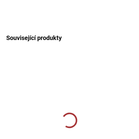
Sportovní tílko s kulatým výstřihem. Jednoduché sportovní tílko
ideální na trénink.
DETAILNÍ INFORMACE
Související produkty
SKLADEM U VÝROBCE
MOMENTÁLNĚ VYPRODÁNO
CALZA CALCIO ALTA
Sportovní štulpny Givova
bezponožkové - červená
349 Kč
159 Kč