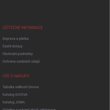
Z
á
p
a
t
í
UŽITEČNÉ INFORMACE
Doprava a platba
Časté dotazy
Obchodní podmínky
Ochrana osobních údajů
VŠE O NÁKUPU
Tabulka velikostí Givova
Katalog GIVOVA
Katalog JOMA
Výměna a vrácení zboží, reklamace