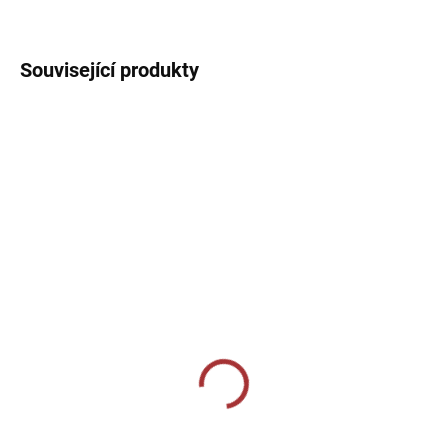
DETAILNÍ INFORMACE
Související produkty
SKLADEM U VÝROBCE
SKLADEM U VÝROBCE
Basketbalové tílko Joma
Sportovní dres Joma
Combi - tmavě modrá
Tiger VI - žlutá/černá
389 Kč
419 Kč
od
Detail
Detail