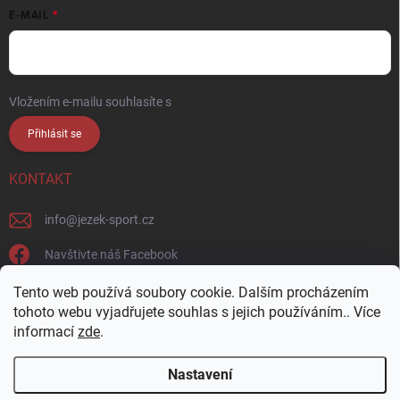
E-MAIL
Vložením e-mailu souhlasíte s
podmínkami ochrany osobních údajů
Přihlásit se
KONTAKT
info
@
jezek-sport.cz
Navštivte náš Facebook
jezek_sport_np/
Tento web používá soubory cookie. Dalším procházením
tohoto webu vyjadřujete souhlas s jejich používáním.. Více
informací
zde
.
Nastavení