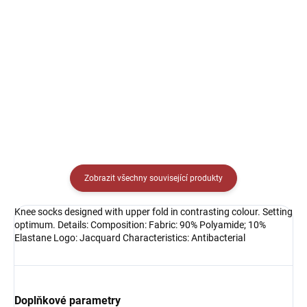
Sportovní tílko kulatým V
límečkem. Jednoduché sportovní
tílko ideální na trénink i zápas.
Zobrazit všechny související produkty
Knee socks designed with upper fold in contrasting colour. Setting
optimum. Details: Composition: Fabric: 90% Polyamide; 10%
Elastane Logo: Jacquard Characteristics: Antibacterial
Doplňkové parametry