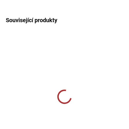
DETAILNÍ INFORMACE
Související produkty
SKLADEM U VÝROBCE
SKLADEM U VÝROBCE
Sportovní tepláky Joma
Sportovní 3/4 tepláky
Championship VII -
Joma Pirate - tmavě
černá/fluo zelená
modrá
459 Kč
859 Kč
od