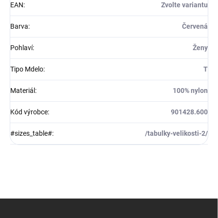
EAN
:
Zvolte variantu
Barva
:
Červená
Pohlaví
:
Ženy
Tipo Mdelo
:
T
Materiál
:
100% nylon
Kód výrobce
:
901428.600
#sizes_table#
:
/tabulky-velikosti-2/
Z
á