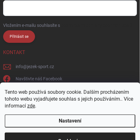
Vložením e-mailu souhlasíte s
podmínkami ochrany osobních údajů
Přihlásit se
KONTAKT
info
@
jezek-sport.cz
Navštivte náš Facebook
jezek_sport_np/
Tento web používá soubory cookie. Dalším procházením
tohoto webu vyjadřujete souhlas s jejich používáním.. Více
informací
zde
.
Nastavení
Copyright 2026
Ježek sport s.r.o.
. Všechna práva vyhrazena.
Upravit
nastavení cookies
Přijďte si vybrat osobně! Široká nabídka materiálů a