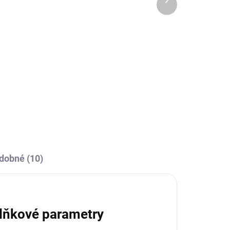
OBCE
SKLADEM U VÝROBCE
produkt
Sportovní mikina s 1/2
zipem Joma
Championship VII - fluo
tyrkysová/tmavě modrá
479 Kč
od
l
Detail
dobné (10)
lňkové parametry