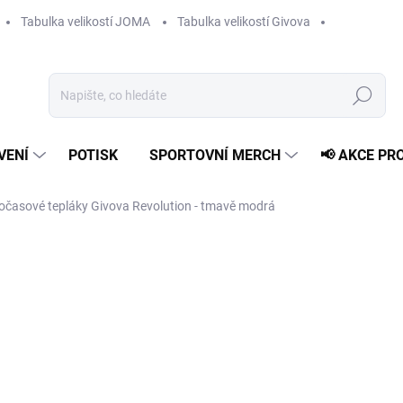
Tabulka velikostí JOMA
Tabulka velikostí Givova
Hledat
VENÍ
POTISK
SPORTOVNÍ MERCH
📢 AKCE PR
očasové tepláky Givova Revolution - tmavě modrá
819 Kč
Měrná
ZVOLTE VARIANTU
cena:
VELIKOST