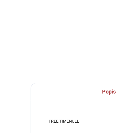
SKLADEM U VÝROBCE
Sportovní mikina se
Sp
zipem Joma Gala - černá
Cai
769 Kč
76
Detail
Popis
FREE TIMENULL