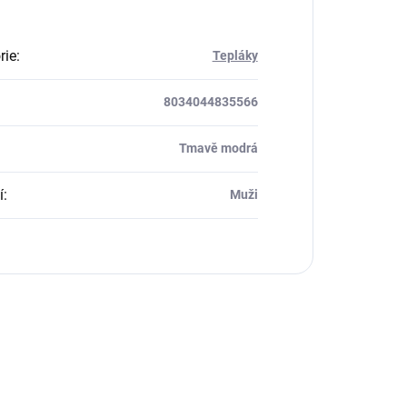
rie
:
Tepláky
8034044835566
Tmavě modrá
í
:
Muži