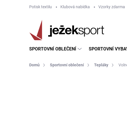
Přejít
Potisk textilu
Klubová nabídka
Vzorky zdarma
na
obsah
SPORTOVNÍ OBLEČENÍ
SPORTOVNÍ VYBA
Domů
Sportovní oblečení
Tepláky
Voln
ZNAČKA:
GIVOVA