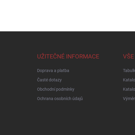
Z
á
p
a
UŽITEČNÉ INFORMACE
VŠE
t
í
Doprava a platba
Tabulk
Časté dotazy
Katal
Obchodní podmínky
Katal
Ochrana osobních údajů
Výměna