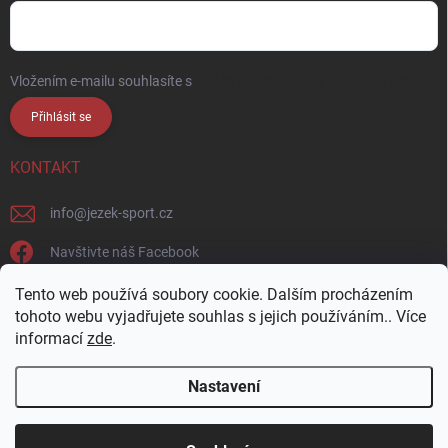
Vložením e-mailu souhlasíte s
podmínkami ochrany osobních údajů
Přihlásit se
KONTAKT
info
@
jezek-sport.cz
Navštivte náš Facebook
jezek_sport_np/
Tento web používá soubory cookie. Dalším procházením
tohoto webu vyjadřujete souhlas s jejich používáním.. Více
informací
zde
.
Nastavení
Copyright 2026
Ježek sport s.r.o.
. Všechna práva vyhrazena.
Upravit
nastavení cookies
Přijďte si vybrat osobně! Široká nabídka materiálů a