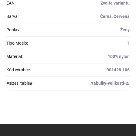
EAN
:
Zvolte variantu
Barva
:
Černá, Červená
Pohlaví
:
Ženy
Tipo Mdelo
:
T
Materiál
:
100% nylon
Kód výrobce
:
901428.106
#sizes_table#
:
/tabulky-velikosti-2/
Z
á