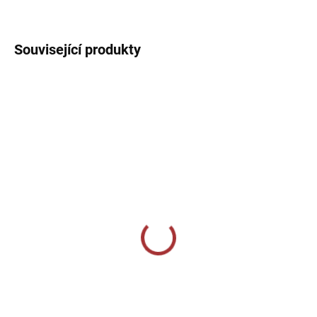
DETAILNÍ INFORMACE
Související produkty
SKLADEM U VÝROBCE
SKLADEM U VÝROBCE
Sportovní tepláky Joma
Sportovní 3/4 tepláky
Nilo (slim-fit) - černá
Joma Pirate - tmavě
modrá
869 Kč
859 Kč
Detail