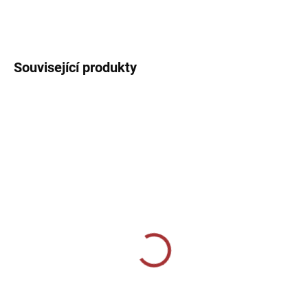
DETAILNÍ INFORMACE
Související produkty
SKLADEM U VÝROBCE
SKLADEM U VÝROBCE
Sportovní mikina se
Sportovní mikina se
zipem Joma Gala -
zipem Joma Gala -
červená
fialová
769 Kč
769 Kč