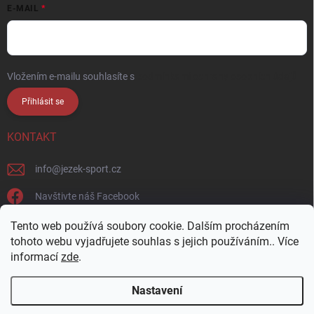
E-MAIL
Vložením e-mailu souhlasíte s
podmínkami ochrany osobních údajů
Přihlásit se
KONTAKT
info
@
jezek-sport.cz
Navštivte náš Facebook
jezek_sport_np/
Tento web používá soubory cookie. Dalším procházením
tohoto webu vyjadřujete souhlas s jejich používáním.. Více
informací
zde
.
Nastavení