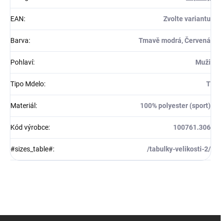
EAN
:
Zvolte variantu
Barva
:
Tmavě modrá, Červená
Pohlaví
:
Muži
Tipo Mdelo
:
T
Materiál
:
100% polyester (sport)
Kód výrobce
:
100761.306
#sizes_table#
:
/tabulky-velikosti-2/
Z