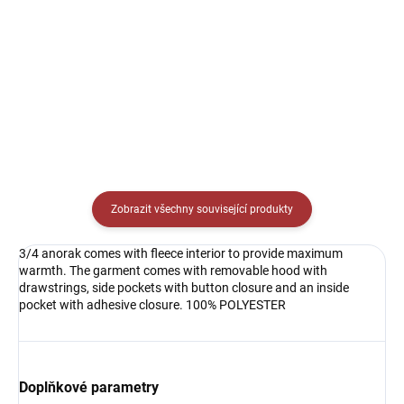
rukávem Joma Academy -
Elastické kalhoty Joma
vynikající pod zápasový dres
Academy - vynikající pod
nebo pod tréninkové oblečení.
zápasové trenky nebo pod
tréninkové oblečení.
Zobrazit všechny související produkty
3/4 anorak comes with fleece interior to provide maximum
warmth. The garment comes with removable hood with
drawstrings, side pockets with button closure and an inside
pocket with adhesive closure. 100% POLYESTER
Doplňkové parametry