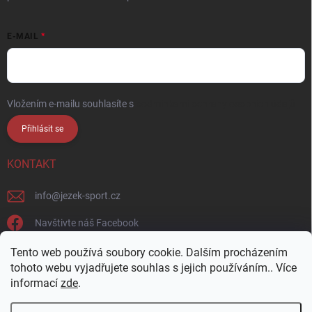
E-MAIL
Vložením e-mailu souhlasíte s
podmínkami ochrany osobních údajů
Přihlásit se
KONTAKT
info
@
jezek-sport.cz
Navštivte náš Facebook
jezek_sport_np/
Tento web používá soubory cookie. Dalším procházením
tohoto webu vyjadřujete souhlas s jejich používáním.. Více
informací
zde
.