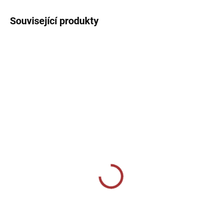
Související produkty
10-14 DNÍ
10-14 DNÍ
Termotriko Joma
Termo elasťáky dlouhé
Academy - fluo žlutá
Joma Academy - tmavě
modrá
599 Kč
699 Kč
Detail
Detail
Elastické triko s dlouhým