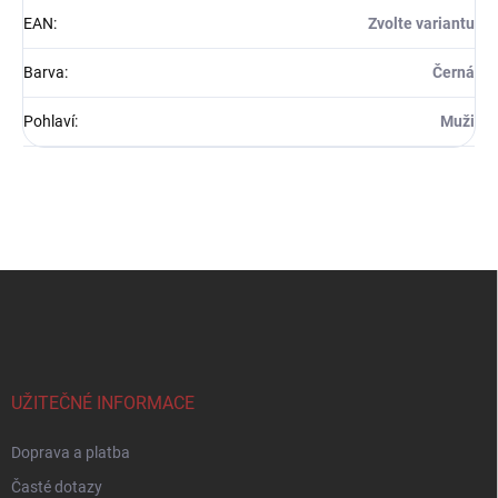
EAN
:
Zvolte variantu
Barva
:
Černá
Pohlaví
:
Muži
Z
á
p
a
t
í
UŽITEČNÉ INFORMACE
Doprava a platba
Časté dotazy