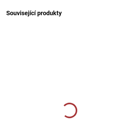
Související produkty
10-14 DNÍ
10-14 DNÍ
Termo elasťáky Joma
Termo elasťáky dlouhé
Academy - tmavě modrá
Joma Academy -
červená
549 Kč
699 Kč
Detail
Detail
Elastické trenky Joma Academy -