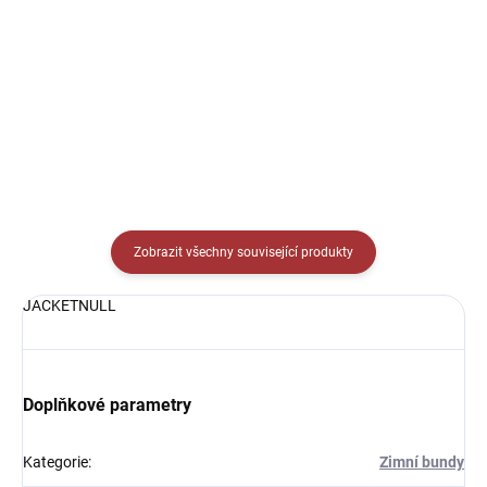
vynikající pod zápasové trenky
Elastické kalhoty Joma
nebo pod tréninkové oblečení.
Academy - vynikající pod
zápasové trenky nebo pod
tréninkové oblečení.
Zobrazit všechny související produkty
JACKETNULL
Doplňkové parametry
Kategorie
:
Zimní bundy