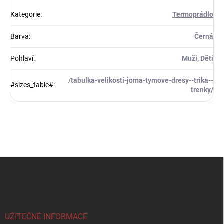
Kategorie
:
Termoprádlo
Barva
:
Černá
Pohlaví
:
Muži, Děti
/tabulka-velikosti-joma-tymove-dresy--trika--
#sizes_table#
:
trenky/
Z
á
p
a
t
í
UŽITEČNÉ INFORMACE