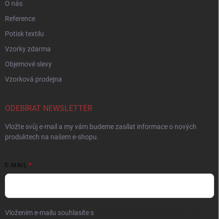
O nás
Reference
Potisk textilu
Vzorky zdarma
Objemové slevy
Vzorková prodejna
ODEBÍRAT NEWSLETTER
Vložte svůj e-mail a my vám budeme zasílat informace o nových
produktech na našem e-shopu.
E-MAIL
Vložením e-mailu souhlasíte s
podmínkami ochrany osobních údajů