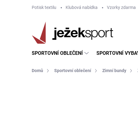
Přejít
Potisk textilu
Klubová nabídka
Vzorky zdarma
na
obsah
SPORTOVNÍ OBLEČENÍ
SPORTOVNÍ VYBA
Domů
Sportovní oblečení
Zimní bundy
ZNAČKA:
GIVOVA