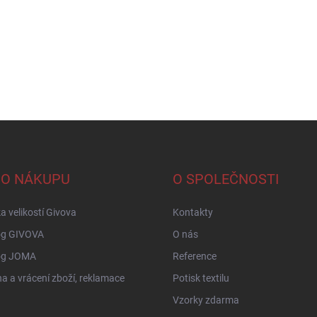
 O NÁKUPU
O SPOLEČNOSTI
a velikostí Givova
Kontakty
og GIVOVA
O nás
og JOMA
Reference
 a vrácení zboží, reklamace
Potisk textilu
Vzorky zdarma