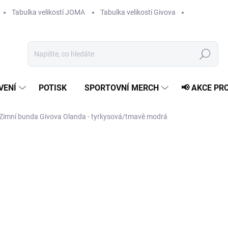
Tabulka velikostí JOMA
Tabulka velikostí Givova
Hledat
VENÍ
POTISK
SPORTOVNÍ MERCH
📢 AKCE PR
Zimní bunda Givova Olanda - tyrkysová/tmavě modrá
1 459 Kč
Měrná
ZVOLTE VARIANTU
cena:
VELIKOST