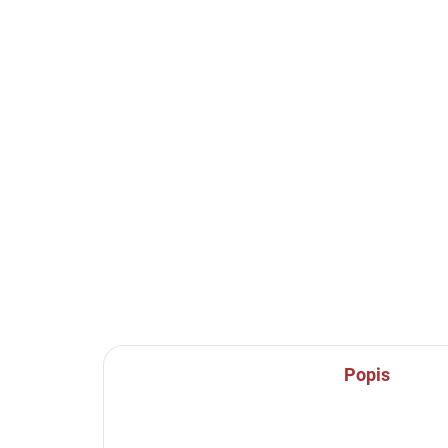
10-14 DNÍ
Termo elasťáky dlouhé
Te
Joma Academy - modrá
Ac
699 Kč
54
Detail
Elastické kalhoty Joma
Ela
Academy - vynikající pod
vyni
zápasové trenky nebo pod
nebo
tréninkové oblečení.
Popis