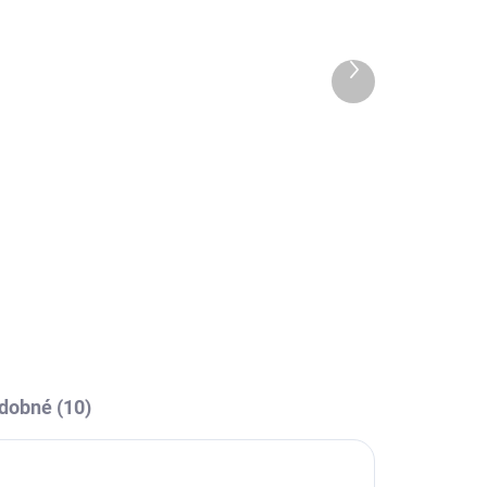
4 DNÍ
10-14 DNÍ
é
Termo elasťáky Joma
ná
Academy - zelená
Další
produkt
549 Kč
l
Detail
Elastické trenky Joma Academy -
vynikající pod zápasové trenky
nebo pod tréninkové oblečení.
dobné (10)