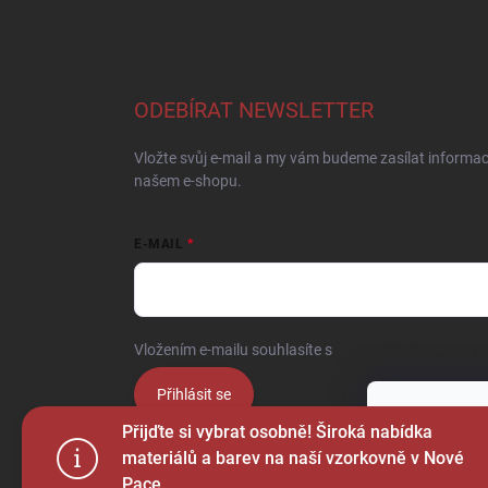
ODEBÍRAT NEWSLETTER
Vložte svůj e-mail a my vám budeme zasílat informa
našem e-shopu.
E-MAIL
Vložením e-mailu souhlasíte s
podmínkami ochrany o
Přihlásit se
Tento web p
Přijďte si vybrat osobně! Široká nabídka
webu vyjadřu
materiálů a barev na naší vzorkovně v Nové
Pace.