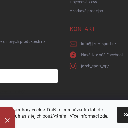
Objemové slevy
Vzorková prodejna
KONTAKT
ce o nových produktech na
info
@
jezek-sport.cz
Navštivte náš Facebook
jezek_sport_np/
sobních údajů
oužívá soubory cookie. Dalším procházením tohoto
S
jete souhlas s jejich používáním.. Více informací
zde
.