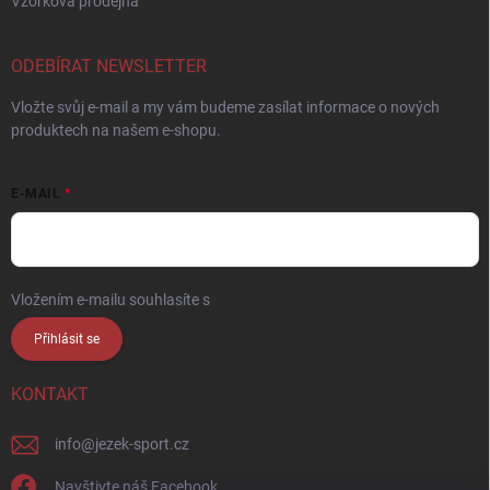
Vzorková prodejna
ODEBÍRAT NEWSLETTER
Vložte svůj e-mail a my vám budeme zasílat informace o nových
produktech na našem e-shopu.
E-MAIL
Vložením e-mailu souhlasíte s
podmínkami ochrany osobních údajů
Přihlásit se
KONTAKT
info
@
jezek-sport.cz
Navštivte náš Facebook