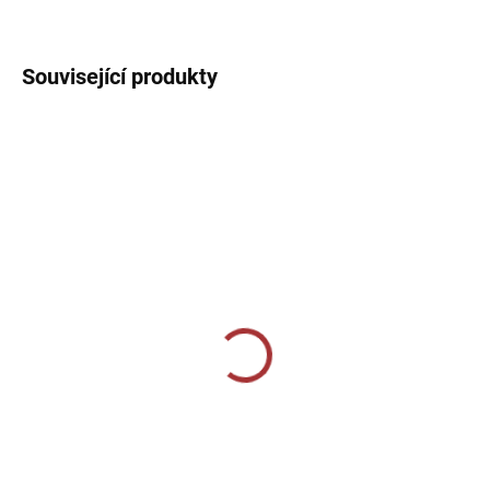
DETAILNÍ INFORMACE
Související produkty
SKLADEM U VÝROBCE
SKLADEM U VÝROBCE
Elasťáky Givova Skin -
Elasťáky Givova Skin -
červená
bílá
369 Kč
369 Kč
Detail
Detail